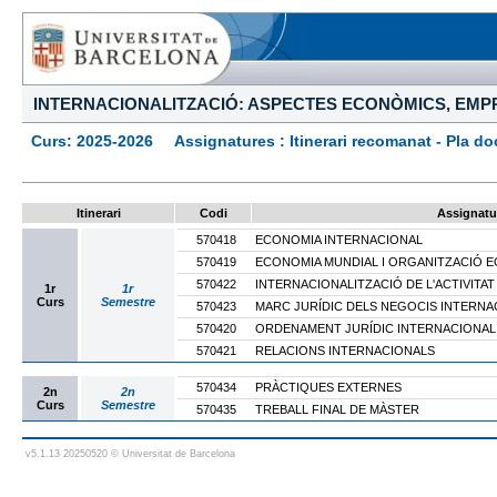
INTERNACIONALITZACIÓ: ASPECTES ECONÒMICS, EMPR
Curs: 2025-2026 Assignatures : Itinerari recomanat - Pla docen
Itinerari
Codi
Assignatu
570418
ECONOMIA INTERNACIONAL
570419
ECONOMIA MUNDIAL I ORGANITZACIÓ 
570422
INTERNACIONALITZACIÓ DE L'ACTIVITA
1r
1r
Curs
Semestre
570423
MARC JURÍDIC DELS NEGOCIS INTERNA
570420
ORDENAMENT JURÍDIC INTERNACIONAL
570421
RELACIONS INTERNACIONALS
570434
PRÀCTIQUES EXTERNES
2n
2n
Curs
Semestre
570435
TREBALL FINAL DE MÀSTER
v5.1.13 20250520 © Universitat de Barcelona