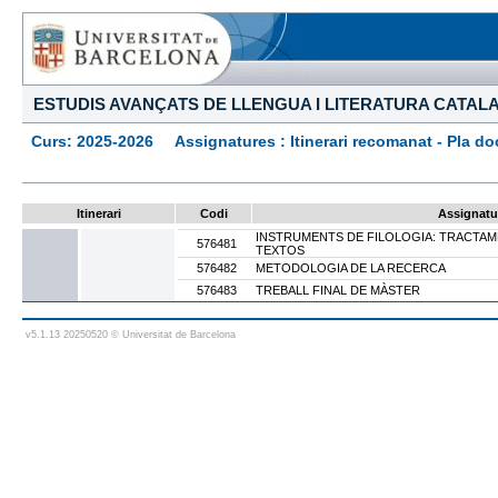
ESTUDIS AVANÇATS DE LLENGUA I LITERATURA CATAL
Curs: 2025-2026 Assignatures : Itinerari recomanat - Pla docen
Itinerari
Codi
Assignatu
INSTRUMENTS DE FILOLOGIA: TRACTAME
576481
TEXTOS
576482
METODOLOGIA DE LA RECERCA
576483
TREBALL FINAL DE MÀSTER
v5.1.13 20250520 © Universitat de Barcelona