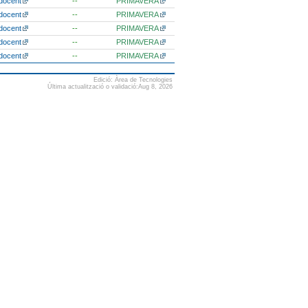
docent
--
PRIMAVERA
docent
--
PRIMAVERA
docent
--
PRIMAVERA
docent
--
PRIMAVERA
docent
--
PRIMAVERA
Edició: Àrea de Tecnologies
Última actualització o validació:Aug 8, 2026