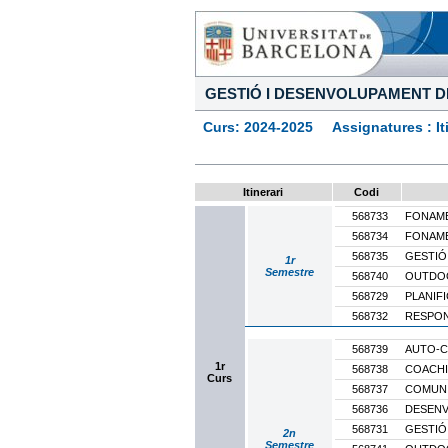
GESTIÓ I DESENVOLUPAMENT D
Curs: 2024-2025 Assignatures : Itine
Itinerari
Codi
568733
FONAM
568734
FONAME
568735
GESTIÓ
1r
Semestre
568740
OUTDOO
568729
PLANIF
568732
RESPON
568739
AUTO-
1r
568738
COACH
Curs
568737
COMUNI
568736
DESENV
568731
GESTIÓ
2n
Semestre