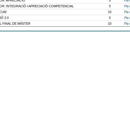
R: APRECIACIÓ
3
Pla 
R: INTEGRACIÓ I APRECIACIÓ COMPETENCIAL
3
Pla 
CUM
10
Pla 
Ó 2.0
3
Pla 
L FINAL DE MÀSTER
10
Pla 