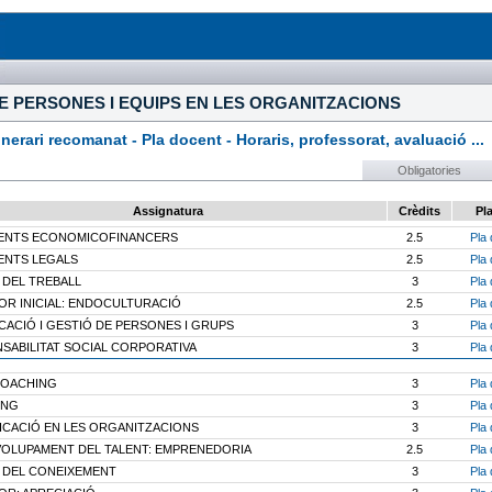
E PERSONES I EQUIPS EN LES ORGANITZACIONS
rari recomanat - Pla docent - Horaris, professorat, avaluació ...
Obligatories
Assignatura
Crèdits
Pl
ENTS ECONOMICOFINANCERS
2.5
Pla 
NTS LEGALS
2.5
Pla 
 DEL TREBALL
3
Pla 
R INICIAL: ENDOCULTURACIÓ
2.5
Pla 
ICACIÓ I GESTIÓ DE PERSONES I GRUPS
3
Pla 
SABILITAT SOCIAL CORPORATIVA
3
Pla 
COACHING
3
Pla 
ING
3
Pla 
CACIÓ EN LES ORGANITZACIONS
3
Pla 
OLUPAMENT DEL TALENT: EMPRENEDORIA
2.5
Pla 
 DEL CONEIXEMENT
3
Pla 