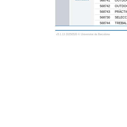
568741
OUTDOO
568742
OUTDOO
568743
PRÀCTI
568730
SELECCI
568744
TREBAL
v5.1.13 20250520 © Universitat de Barcelona