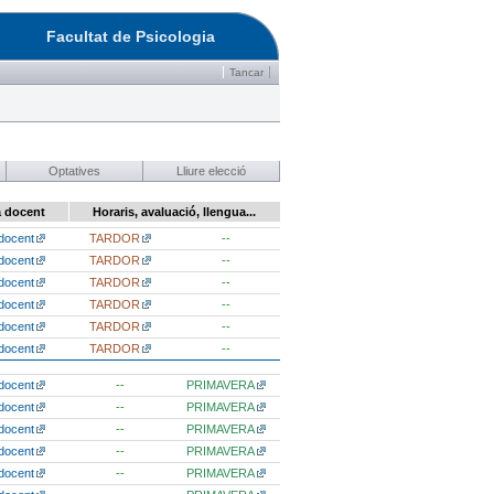
Facultat de Psicologia
Tancar
Optatives
Lliure elecció
a docent
Horaris, avaluació, llengua...
docent
TARDOR
--
docent
TARDOR
--
docent
TARDOR
--
docent
TARDOR
--
docent
TARDOR
--
docent
TARDOR
--
docent
--
PRIMAVERA
docent
--
PRIMAVERA
docent
--
PRIMAVERA
docent
--
PRIMAVERA
docent
--
PRIMAVERA