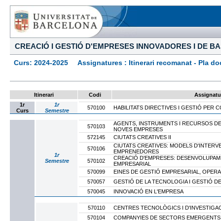
CREACIÓ I GESTIÓ D'EMPRESES INNOVADORES I DE B
Curs: 2024-2025 Assignatures : Itinerari recomanat - Pla docen
Itinerari
Codi
Assignatu
1r
1r
570100
HABILITATS DIRECTIVES I GESTIÓ PER
Curs
Semestre
AGENTS, INSTRUMENTS I RECURSOS DE
570103
NOVES EMPRESES
572145
CIUTATS CREATIVES II
CIUTATS CREATIVES: MODELS D'INTERV
570106
EMPRENEDORES
1r
CREACIÓ D'EMPRESES: DESENVOLUPAM
Semestre
570102
EMPRESARIAL
570099
EINES DE GESTIÓ EMPRESARIAL, OPERAC
570057
GESTIÓ DE LA TECNOLOGIA I GESTIÓ D
570045
INNOVACIÓ EN L'EMPRESA
570110
CENTRES TECNOLÒGICS I D'INVESTIGACI
570104
COMPANYIES DE SECTORS EMERGENTS