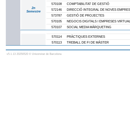
570108
COMPTABILITAT DE GESTIÓ
2n
572146
DIRECCIÓ INTEGRAL DE NOVES EMPRE
Semestre
573787
GESTIÓ DE PROJECTES
570105
NEGOCIS DIGITALS I EMPRESES VIRTUA
570107
SOCIAL MEDIA MÀRQUETING
570114
PRÀCTIQUES EXTERNES
570113
TREBALL DE FI DE MÀSTER
v5.1.13 20250520 © Universitat de Barcelona