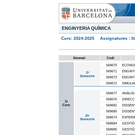
ENGINYERIA QUÍMICA
Curs: 2024-2025 Assignatures : Itine
Itinerari
Codi
569675
ECONOM
569671
ENGINY
1r
Semestre
569673
ENGINY
569672
SIMULA
569677
ANÀLISI
569676
DIRECC
1r
Curs
569682
DISSENY
569680
DISSEN
2n
569674
EXPERI
Semestre
569684
GESTIÓ
569685
GESTIÓ