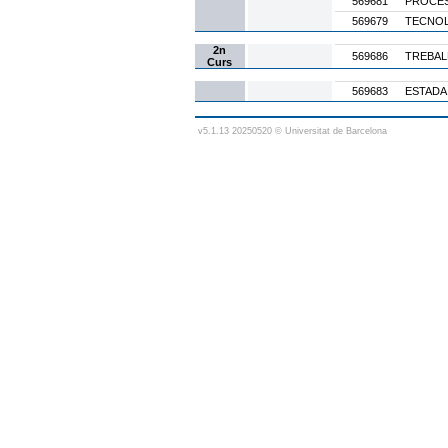
569681
PROCES
569679
TECNOL
2n
569686
TREBAL
Curs
569683
ESTADA
v5.1.13 20250520 © Universitat de Barcelona