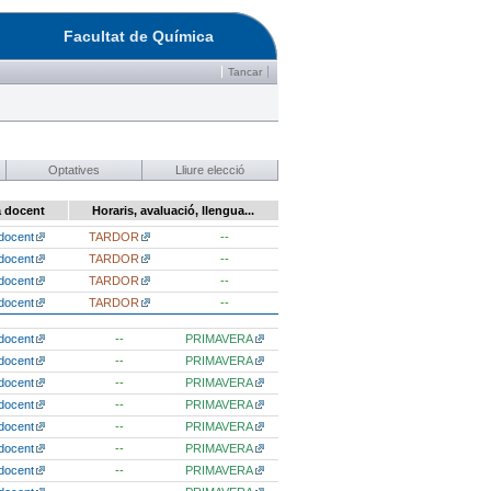
Facultat de Química
Tancar
Optatives
Lliure elecció
a docent
Horaris, avaluació, llengua...
docent
TARDOR
--
docent
TARDOR
--
docent
TARDOR
--
docent
TARDOR
--
docent
--
PRIMAVERA
docent
--
PRIMAVERA
docent
--
PRIMAVERA
docent
--
PRIMAVERA
docent
--
PRIMAVERA
docent
--
PRIMAVERA
docent
--
PRIMAVERA