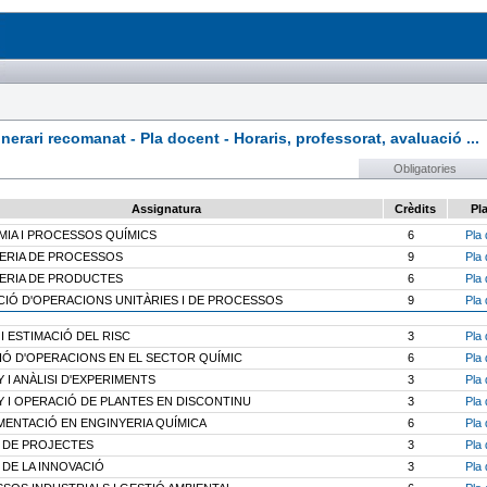
rari recomanat - Pla docent - Horaris, professorat, avaluació ...
Obligatories
Assignatura
Crèdits
Pl
IA I PROCESSOS QUÍMICS
6
Pla 
ERIA DE PROCESSOS
9
Pla 
ERIA DE PRODUCTES
6
Pla 
CIÓ D'OPERACIONS UNITÀRIES I DE PROCESSOS
9
Pla 
 I ESTIMACIÓ DEL RISC
3
Pla 
IÓ D'OPERACIONS EN EL SECTOR QUÍMIC
6
Pla 
 I ANÀLISI D'EXPERIMENTS
3
Pla 
Y I OPERACIÓ DE PLANTES EN DISCONTINU
3
Pla 
MENTACIÓ EN ENGINYERIA QUÍMICA
6
Pla 
 DE PROJECTES
3
Pla 
 DE LA INNOVACIÓ
3
Pla 