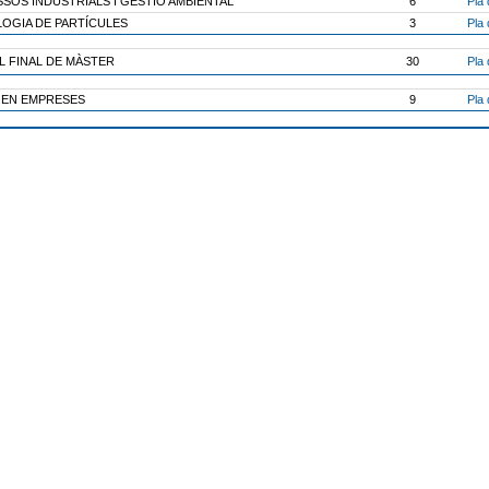
SOS INDUSTRIALS I GESTIÓ AMBIENTAL
6
Pla 
OGIA DE PARTÍCULES
3
Pla 
L FINAL DE MÀSTER
30
Pla 
 EN EMPRESES
9
Pla 