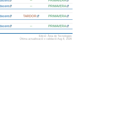
docent
--
PRIMAVERA
docent
--
PRIMAVERA
docent
TARDOR
PRIMAVERA
docent
--
PRIMAVERA
Edició: Àrea de Tecnologies
Última actualització o validació:Aug 8, 2026