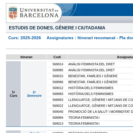
ESTUDIS DE DONES, GÈNERE I CIUTADANIA
Curs: 2025-2026 Assignatures : Itinerari recomanat - Pla docen
Itinerari
Codi
Assignatu
569014
ANÀLISI FEMINISTA DEL DRET
568985
ANÀLISI FEMINISTA DEL DRET
569015
BENESTAR, FAMÍLIES I GÈNERE
568986
BENESTAR, FAMÍLIES I GÈNERE
569012
HISTÒRIA DELS FEMINISMES
1r
1r
568983
HISTÒRIA DELS FEMINISMES
Curs
Semestre
568993
LLENGUATGE, GÈNERE I MITJANS DE C
569022
LLENGUATGE, GÈNERE I MITJANS DE C
569040
PROMOCIÓ DE LA SALUT I MORBIDITAT 
568984
TEORIA FEMINISTA I
569013
TEORIA FEMINISTA I