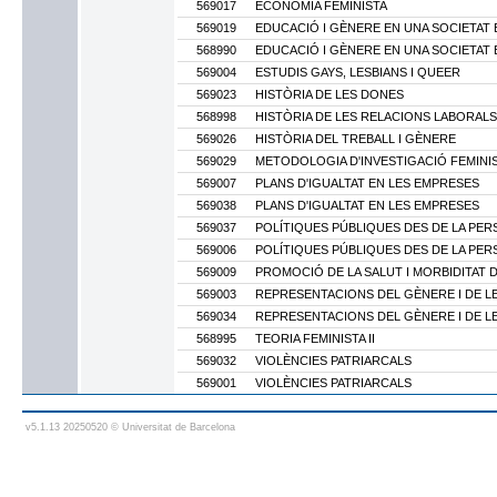
569017
ECONOMIA FEMINISTA
569019
EDUCACIÓ I GÈNERE EN UNA SOCIETAT 
568990
EDUCACIÓ I GÈNERE EN UNA SOCIETAT 
569004
ESTUDIS GAYS, LESBIANS I QUEER
569023
HISTÒRIA DE LES DONES
568998
HISTÒRIA DE LES RELACIONS LABORALS
569026
HISTÒRIA DEL TREBALL I GÈNERE
569029
METODOLOGIA D'INVESTIGACIÓ FEMINI
569007
PLANS D'IGUALTAT EN LES EMPRESES
569038
PLANS D'IGUALTAT EN LES EMPRESES
569037
POLÍTIQUES PÚBLIQUES DES DE LA PER
569006
POLÍTIQUES PÚBLIQUES DES DE LA PER
569009
PROMOCIÓ DE LA SALUT I MORBIDITAT 
569003
REPRESENTACIONS DEL GÈNERE I DE LE
569034
REPRESENTACIONS DEL GÈNERE I DE LE
568995
TEORIA FEMINISTA II
569032
VIOLÈNCIES PATRIARCALS
569001
VIOLÈNCIES PATRIARCALS
v5.1.13 20250520 © Universitat de Barcelona