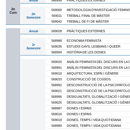
Anual
568999
PRÀCTIQUES EXTERNES
2n
569000
METODOLOGIA D'INVESTIGACIÓ FEMINI
Curs
2n
569011
TREBALL FINAL DE MÀSTER
Semestre
569042
TREBALL DE FI DE MÀSTER
Anual
569028
PRÀCTIQUES EXTERNES
568988
ECONOMIA FEMINISTA
1r
569035
ESTUDIS GAYS, LESBIANS I QUEER
Semestre
568994
HISTÒRIA DE LES DONES
569020
ANÀLISI FEMINISTA DEL DISCURS EN LA 
568991
ANÀLISI FEMINISTA DEL DISCURS EN LA 
569010
ARQUITECTURA, ESPAI I GÈNERE
569033
CONSTRUCCIÓ DE COSSOS
568992
DESCONSTRUCCIÓ DE LA PSICOPATOLO
569021
DESCONSTRUCCIÓ DE LA PSICOPATOLO
568996
DESIGUALTATS, GLOBALITZACIÓ I GÈNE
569025
DESIGUALTATS, GLOBALITZACIÓ I GÈNE
568987
DONES I ESPAIS
569016
DONES I ESPAIS
569018
DONES, TEMPS I VIDA QUOTIDIANA
568989
DONES, TEMPS I VIDA QUOTIDIANA