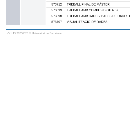
573712
TREBALL FINAL DE MÀSTER
573699
TREBALL AMB CORPUS DIGITALS
573698
TREBALL AMB DADES: BASES DE DADES 
573707
VISUALITZACIÓ DE DADES
v5.1.13 20250520 © Universitat de Barcelona