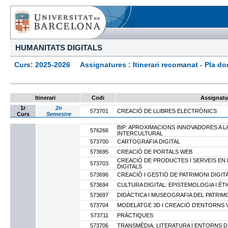
HUMANITATS DIGITALS
Curs: 2025-2026 Assignatures : Itinerari recomanat - Pla docen
Itinerari
Codi
Assignatu
1r
2n
573701
CREACIÓ DE LLIBRES ELECTRÒNICS
Curs
Semestre
BIP: APROXIMACIONS INNOVADORES A 
576266
INTERCULTURAL
573700
CARTOGRAFIA DIGITAL
573695
CREACIÓ DE PORTALS WEB
CREACIÓ DE PRODUCTES I SERVEIS EN 
573703
DIGITALS
573696
CREACIÓ I GESTIÓ DE PATRIMONI DIGIT
573694
CULTURA DIGITAL: EPISTEMOLOGIA I ÈT
573697
DIDÀCTICA I MUSEOGRAFIA DEL PATRIM
573704
MODELATGE 3D I CREACIÓ D'ENTORNS 
573711
PRÀCTIQUES
573706
TRANSMÈDIA, LITERATURA I ENTORNS D