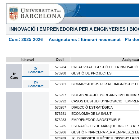
INNOVACIÓ I EMPRENEDORIA PER A ENGINYERIES I BIO
Curs: 2025-2026 Assignatures : Itinerari recomanat - Pla docen
Itinerari
Codi
Assignatu
576284
CREATIVITAT I GESTIÓ DE LA INNOVACIÓ
1r
Semestre
576288
GESTIÓ DE PROJECTES
1r
Curs
2n
576301
BIOMARCADORS PER AL DIAGNÒSTIC I L
Semestre
576297
BIOFABRICACIÓ D'ÒRGANS I MEDICINA 
576292
CASOS D'ESTUDI D'INNOVACIÓ I EMPRE
576287
DIRECCIÓ ESTRATÈGICA
576281
ECONOMIA DE LA SALUT
576283
EMPRENEDORIA SOSTENIBLE
576285
ESTRATÈGIES DE MÀRQUETING PER A 
576286
GESTIÓ FINANCERA PER A EMPRESES 
576289
IP I DISPOSITIUS MÈDICS: DISSENY I 