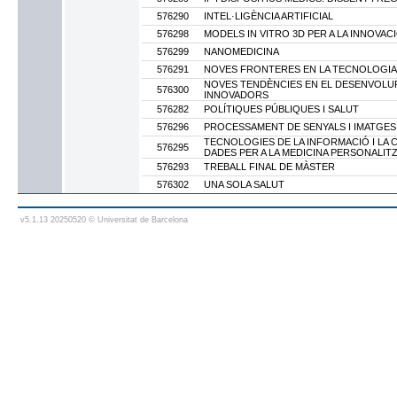
576290
INTEL·LIGÈNCIA ARTIFICIAL
576298
MODELS IN VITRO 3D PER A LA INNOVAC
576299
NANOMEDICINA
576291
NOVES FRONTERES EN LA TECNOLOGIA
NOVES TENDÈNCIES EN EL DESENVOLU
576300
INNOVADORS
576282
POLÍTIQUES PÚBLIQUES I SALUT
576296
PROCESSAMENT DE SENYALS I IMATGES
TECNOLOGIES DE LA INFORMACIÓ I LA C
576295
DADES PER A LA MEDICINA PERSONALIT
576293
TREBALL FINAL DE MÀSTER
576302
UNA SOLA SALUT
v5.1.13 20250520 © Universitat de Barcelona