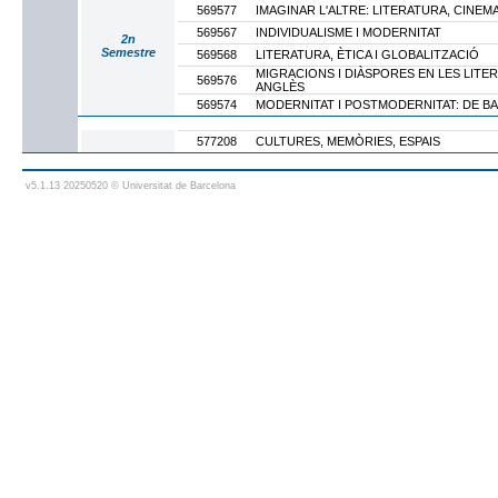
569577
IMAGINAR L'ALTRE: LITERATURA, CINEM
569567
INDIVIDUALISME I MODERNITAT
2n
Semestre
569568
LITERATURA, ÈTICA I GLOBALITZACIÓ
MIGRACIONS I DIÀSPORES EN LES LITE
569576
ANGLÈS
569574
MODERNITAT I POSTMODERNITAT: DE BA
577208
CULTURES, MEMÒRIES, ESPAIS
v5.1.13 20250520 © Universitat de Barcelona