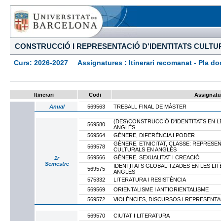
CONSTRUCCIÓ I REPRESENTACIÓ D'IDENTITATS CULTU
Curs: 2026-2027 Assignatures : Itinerari recomanat - Pla docen
Itinerari
Codi
Assignatu
Anual
569563
TREBALL FINAL DE MÀSTER
(DES)CONSTRUCCIÓ D'IDENTITATS EN L
569580
ANGLÈS
569564
GÈNERE, DIFERÈNCIA I PODER
GÈNERE, ETNICITAT, CLASSE: REPRESEN
569578
CULTURALS EN ANGLÈS
569566
GÈNERE, SEXUALITAT I CREACIÓ
1r
Semestre
IDENTITATS GLOBALITZADES EN LES LI
569575
ANGLÈS
575332
LITERATURA I RESISTÈNCIA
569569
ORIENTALISME I ANTIORIENTALISME
569572
VIOLÈNCIES, DISCURSOS I REPRESENTA
569570
CIUTAT I LITERATURA