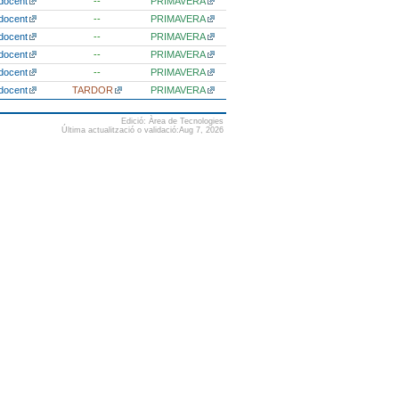
docent
--
PRIMAVERA
docent
--
PRIMAVERA
docent
--
PRIMAVERA
docent
--
PRIMAVERA
docent
--
PRIMAVERA
docent
TARDOR
PRIMAVERA
Edició: Àrea de Tecnologies
Última actualització o validació:Aug 7, 2026