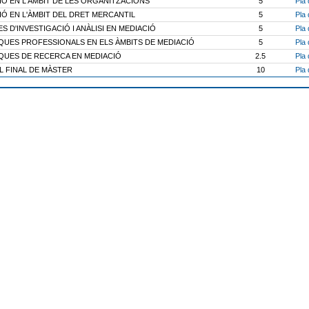
IÓ EN L'ÀMBIT DE LES ORGANITZACIONS
5
Pla 
IÓ EN L'ÀMBIT DEL DRET MERCANTIL
5
Pla 
 D'INVESTIGACIÓ I ANÀLISI EN MEDIACIÓ
5
Pla 
QUES PROFESSIONALS EN ELS ÀMBITS DE MEDIACIÓ
5
Pla 
QUES DE RECERCA EN MEDIACIÓ
2.5
Pla 
L FINAL DE MÀSTER
10
Pla 