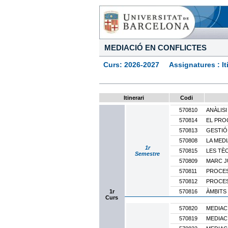
MEDIACIÓ EN CONFLICTES
Curs: 2026-2027 Assignatures : Itine
Itinerari
Codi
570810
ANÀLISI
570814
EL PRO
570813
GESTIÓ
570808
LA MEDI
1r
570815
LES TÈ
Semestre
570809
MARC J
570811
PROCES
570812
PROCES
1r
570816
ÀMBITS
Curs
570820
MEDIAC
570819
MEDIAC