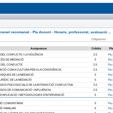
rari recomanat - Pla docent - Horaris, professorat, avaluació ...
Obligatories
Assignatura
Crèdits
Pl
 DEL CONFLICTE I LA VIOLÈNCIA
2.5
Pla 
CÉS DE MEDIACIÓ
5
Pla 
 DEL CONFLICTE
2.5
Pla 
ACIÓ COM A CULTURA PER A LA CONVIVÈNCIA
2.5
Pla 
CNIQUES DE LA MEDIACIÓ
5
Pla 
URÍDIC DE LA MEDIACIÓ
5
Pla 
SOS PSICOSOCIALS DE LA INTERACCIÓ CONFLICTIVA
2.5
Pla 
SOS DE COMUNICACIÓ I INFLUÈNCIA
2.5
Pla 
 D'APLICACIÓ I METODOLOGIES D'INTERVENCIÓ
5
Pla 
IÓ COMUNITÀRIA
5
Pla 
IÓ FAMILIAR
5
Pla 