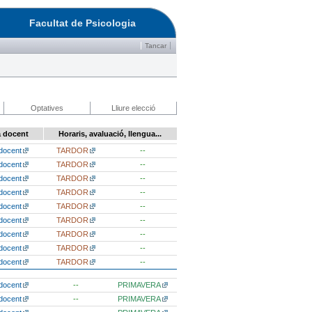
Facultat de Psicologia
Tancar
Optatives
Lliure elecció
a docent
Horaris, avaluació, llengua...
docent
TARDOR
--
docent
TARDOR
--
docent
TARDOR
--
docent
TARDOR
--
docent
TARDOR
--
docent
TARDOR
--
docent
TARDOR
--
docent
TARDOR
--
docent
TARDOR
--
docent
--
PRIMAVERA
docent
--
PRIMAVERA