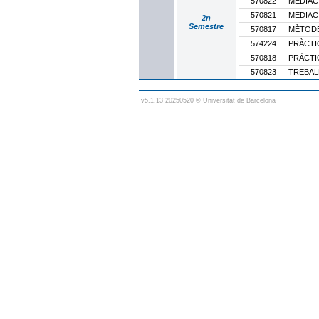
570822
MEDIAC
570821
MEDIAC
2n
Semestre
570817
MÈTODES
574224
PRÀCTI
570818
PRÀCTI
570823
TREBAL
v5.1.13 20250520 © Universitat de Barcelona