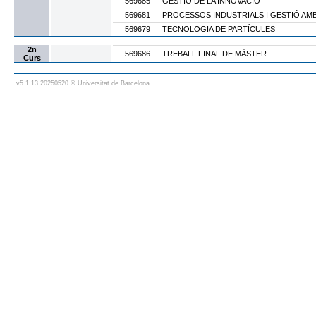
569685
GESTIÓ DE LA INNOVACIÓ
569681
PROCESSOS INDUSTRIALS I GESTIÓ AM
569679
TECNOLOGIA DE PARTÍCULES
2n
569686
TREBALL FINAL DE MÀSTER
Curs
v5.1.13 20250520 © Universitat de Barcelona