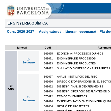
ENGINYERIA QUÍMICA
Curs: 2026-2027 Assignatures : Itinerari recomanat - Pla docen
Itinerari
Codi
Assignatu
569675
ECONOMIA I PROCESSOS QUÍMICS
569671
ENGINYERIA DE PROCESSOS
1r
Semestre
569673
ENGINYERIA DE PRODUCTES
569672
SIMULACIÓ D'OPERACIONS UNITÀRIES 
569677
ANÀLISI I ESTIMACIÓ DEL RISC
569676
DIRECCIÓ D'OPERACIONS EN EL SECTO
1r
569682
DISSENY I ANÀLISI D'EXPERIMENTS
Curs
569680
DISSENY I OPERACIÓ DE PLANTES EN D
576692
ESTADA EN EMPRESES
2n
Semestre
569674
EXPERIMENTACIÓ EN ENGINYERIA QUÍM
569684
GESTIÓ DE PROJECTES