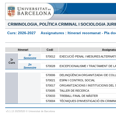
CRIMINOLOGIA, POLÍTICA CRIMINAL I SOCIOLOGIA JUR
Curs: 2026-2027 Assignatures : Itinerari recomanat - Pla docen
Itinerari
Codi
Assignatu
1r
570012
EXECUCIÓ PENAL I MESURES ALTERNAT
Semestre
1r
Curs
2n
570028
EXCEPCIONALISME I TRACTAMENT DE L
Semestre
570006
DELINQÜÈNCIA ORGANITZADA I DE COL
570021
ESPAI I CONTROL SOCIAL
570017
ORGANITZACIONS I INSTITUCIONS DEL 
570005
TALLER DE RECERCA
570033
TREBALL FINAL DE MÀSTER
570004
TÈCNIQUES D'INVESTIGACIÓ EN CRIMI
v5.1.13 20250520 © Universitat de Barcelona