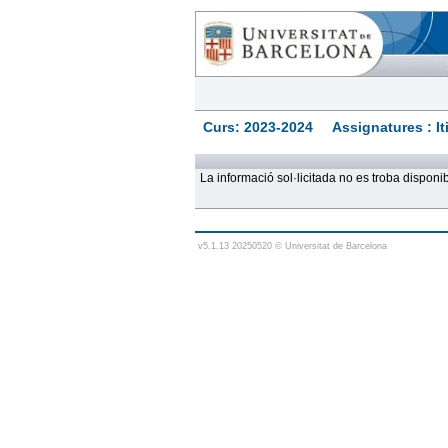
Curs: 2023-2024 Assignatures : Itine
La informació sol·licitada no es troba dispon
v5.1.13 20250520 © Universitat de Barcelona