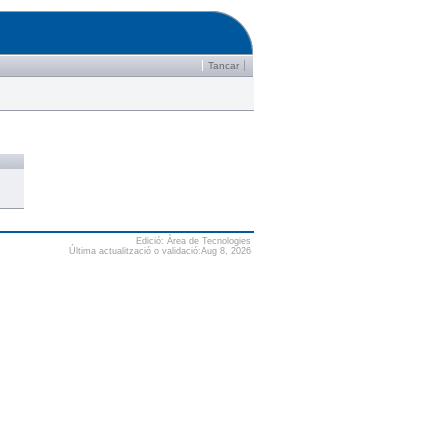
Tancar
Edició: Àrea de Tecnologies
Última actualització o validació:Aug 8, 2026