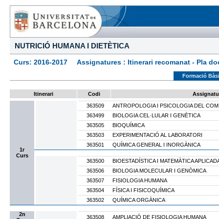
NUTRICIÓ HUMANA I DIETÈTICA
Curs: 2016-2017 Assignatures : Itinerari recomanat - Pla docen
Formació Bàs
Itinerari
Codi
Assignatu
363509
ANTROPOLOGIA I PSICOLOGIA DEL CO
363499
BIOLOGIA CEL·LULAR I GENÈTICA
363505
BIOQUÍMICA
363503
EXPERIMENTACIÓ AL LABORATORI
363501
QUÍMICA GENERAL I INORGÀNICA
1r
Curs
363500
BIOESTADÍSTICA I MATEMÀTICA APLICAD
363506
BIOLOGIA MOLECULAR I GENÒMICA
363507
FISIOLOGIA HUMANA
363504
FÍSICA I FISICOQUÍMICA
363502
QUÍMICA ORGÀNICA
2n
363508
AMPLIACIÓ DE FISIOLOGIA HUMANA