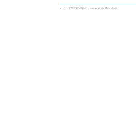
v5.1.13 20250520 © Universitat de Barcelona