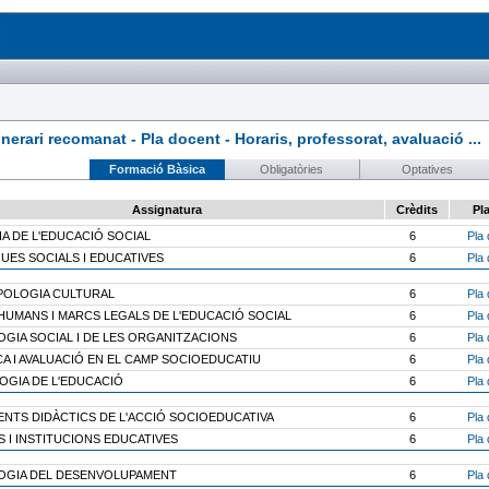
rari recomanat - Pla docent - Horaris, professorat, avaluació ...
Formació Bàsica
Obligatòries
Optatives
Assignatura
Crèdits
Pl
IA DE L'EDUCACIÓ SOCIAL
6
Pla 
QUES SOCIALS I EDUCATIVES
6
Pla 
OLOGIA CULTURAL
6
Pla 
HUMANS I MARCS LEGALS DE L'EDUCACIÓ SOCIAL
6
Pla 
OGIA SOCIAL I DE LES ORGANITZACIONS
6
Pla 
A I AVALUACIÓ EN EL CAMP SOCIOEDUCATIU
6
Pla 
OGIA DE L'EDUCACIÓ
6
Pla 
NTS DIDÀCTICS DE L'ACCIÓ SOCIOEDUCATIVA
6
Pla 
S I INSTITUCIONS EDUCATIVES
6
Pla 
OGIA DEL DESENVOLUPAMENT
6
Pla 