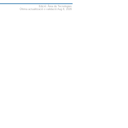
Edició: Àrea de Tecnologies
Última actualització o validació:Aug 8, 2026