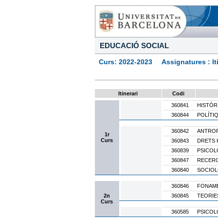
EDUCACIÓ SOCIAL
Curs: 2022-2023 Assignatures : Itine
Itinerari
Codi
360841
HISTÒR
360844
POLÍTI
360842
ANTROP
1r
Curs
360843
DRETS 
360839
PSICOL
360847
RECERC
360840
SOCIOL
360846
FONAME
2n
360845
TEORIE
Curs
360585
PSICOL