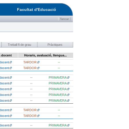
Facultat d'Educació
Tancar
Treball fi de grau
Pràctiques
a docent
Horaris, avaluació, llengua...
docent
TARDOR
--
docent
TARDOR
--
docent
--
PRIMAVERA
docent
--
PRIMAVERA
docent
--
PRIMAVERA
docent
--
PRIMAVERA
docent
--
PRIMAVERA
docent
TARDOR
--
docent
TARDOR
--
docent
--
PRIMAVERA