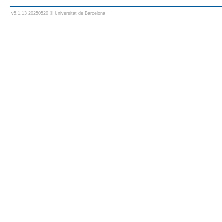
v5.1.13 20250520 © Universitat de Barcelona