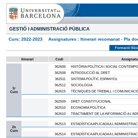
GESTIÓ I ADMINISTRACIÓ PÚBLICA
Curs: 2022-2023 Assignatures : Itinerari recomanat - Pla docen
Formació Bàs
Itinerari
Codi
Assignatu
362606
HISTÒRIA POLÍTICA I SOCIAL CONTEMP
362508
INTRODUCCIÓ AL DRET
362511
SISTEMA POLÍTIC ESPANYOL
362512
SOCIOLOGIA
1r
362615
TÈCNIQUES DE TREBALL I COMUNICACI
Curs
362509
DRET CONSTITUCIONAL
362510
ECONOMIA POLÍTICA
362610
TRACTAMENT DE LA INFORMACIÓ A L'AD
362513
ESTADÍSTICA APLICADA A L'ADMINISTRAC
2n
Curs
362514
ESTADÍSTICA APLICADA A L'ADMINISTRACI