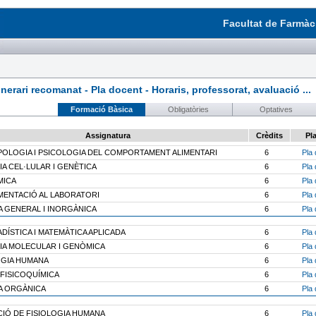
Facultat de Farmàci
rari recomanat - Pla docent - Horaris, professorat, avaluació ...
Formació Bàsica
Obligatòries
Optatives
Assignatura
Crèdits
Pl
OLOGIA I PSICOLOGIA DEL COMPORTAMENT ALIMENTARI
6
Pla 
A CEL·LULAR I GENÈTICA
6
Pla 
MICA
6
Pla 
MENTACIÓ AL LABORATORI
6
Pla 
A GENERAL I INORGÀNICA
6
Pla 
DÍSTICA I MATEMÀTICA APLICADA
6
Pla 
IA MOLECULAR I GENÒMICA
6
Pla 
OGIA HUMANA
6
Pla 
I FISICOQUÍMICA
6
Pla 
A ORGÀNICA
6
Pla 
CIÓ DE FISIOLOGIA HUMANA
6
Pla 