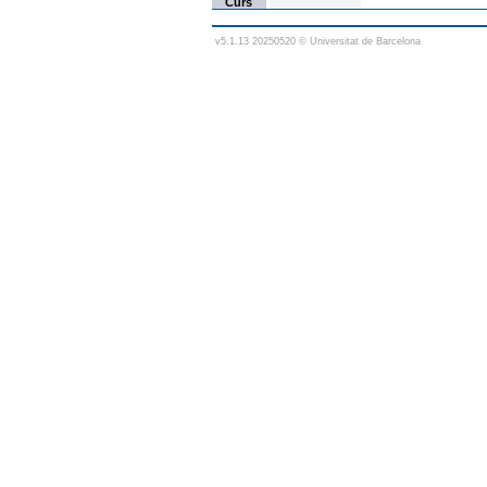
Curs
v5.1.13 20250520 © Universitat de Barcelona