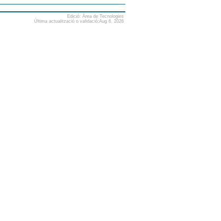
Edició: Àrea de Tecnologies
Última actualització o validació:Aug 6, 2026