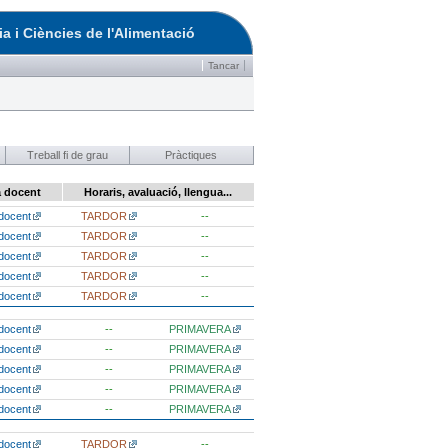
a i Ciències de l'Alimentació
Tancar
Treball fi de grau
Pràctiques
a docent
Horaris, avaluació, llengua...
docent
TARDOR
--
docent
TARDOR
--
docent
TARDOR
--
docent
TARDOR
--
docent
TARDOR
--
docent
--
PRIMAVERA
docent
--
PRIMAVERA
docent
--
PRIMAVERA
docent
--
PRIMAVERA
docent
--
PRIMAVERA
docent
TARDOR
--