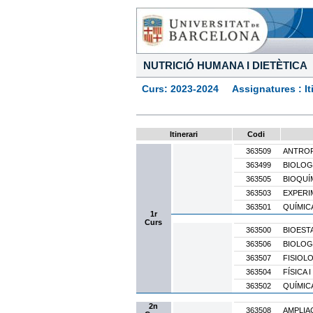
NUTRICIÓ HUMANA I DIETÈTICA
Curs: 2023-2024 Assignatures : Itine
Itinerari
Codi
363509
ANTROP
363499
BIOLOGI
363505
BIOQUÍ
363503
EXPERI
363501
QUÍMIC
1r
Curs
363500
BIOESTA
363506
BIOLOG
363507
FISIOL
363504
FÍSICA 
363502
QUÍMIC
2n
363508
AMPLIA