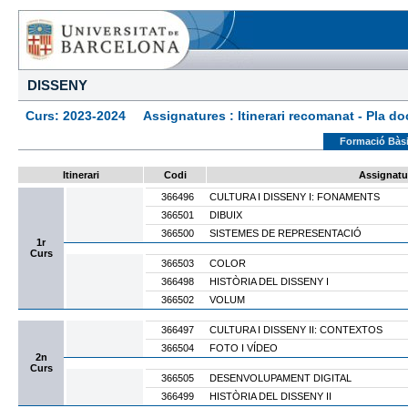
DISSENY
Curs: 2023-2024 Assignatures : Itinerari recomanat - Pla docen
Formació Bàs
Itinerari
Codi
Assignatu
366496
CULTURA I DISSENY I: FONAMENTS
366501
DIBUIX
366500
SISTEMES DE REPRESENTACIÓ
1r
Curs
366503
COLOR
366498
HISTÒRIA DEL DISSENY I
366502
VOLUM
366497
CULTURA I DISSENY II: CONTEXTOS
366504
FOTO I VÍDEO
2n
Curs
366505
DESENVOLUPAMENT DIGITAL
366499
HISTÒRIA DEL DISSENY II