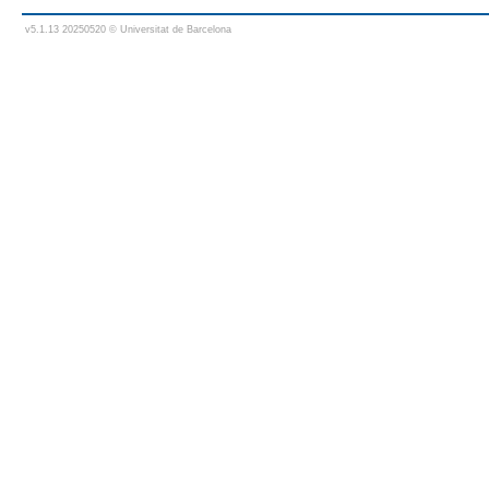
v5.1.13 20250520 © Universitat de Barcelona