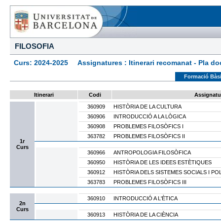
FILOSOFIA
Curs: 2024-2025 Assignatures : Itinerari recomanat - Pla docen
Formació Bàs
Itinerari
Codi
Assignatu
360909
HISTÒRIA DE LA CULTURA
360906
INTRODUCCIÓ A LA LÒGICA
360908
PROBLEMES FILOSÒFICS I
363782
PROBLEMES FILOSÒFICS II
1r
Curs
360966
ANTROPOLOGIA FILOSÒFICA
360950
HISTÒRIA DE LES IDEES ESTÈTIQUES
360912
HISTÒRIA DELS SISTEMES SOCIALS I POL
363783
PROBLEMES FILOSÒFICS III
360910
INTRODUCCIÓ A L'ÈTICA
2n
Curs
360913
HISTÒRIA DE LA CIÈNCIA