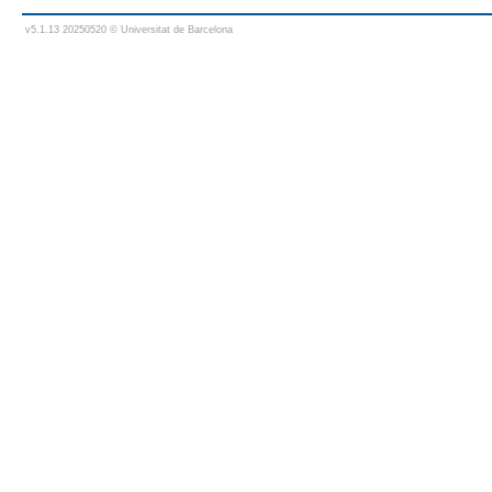
v5.1.13 20250520 © Universitat de Barcelona