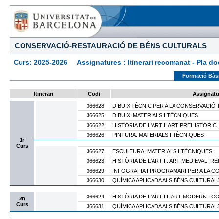
CONSERVACIÓ-RESTAURACIÓ DE BÉNS CULTURALS
Curs: 2025-2026 Assignatures : Itinerari recomanat - Pla docen
Formació Bàs
Itinerari
Codi
Assignatu
366628
DIBUIX TÈCNIC PER A LA CONSERVACIÓ
366625
DIBUIX: MATERIALS I TÈCNIQUES
366622
HISTÒRIA DE L'ART I: ART PREHISTÒRIC 
366626
PINTURA: MATERIALS I TÈCNIQUES
1r
Curs
366627
ESCULTURA: MATERIALS I TÈCNIQUES
366623
HISTÒRIA DE L'ART II: ART MEDIEVAL, R
366629
INFOGRAFIA I PROGRAMARI PER A LA 
366630
QUÍMICA APLICADA ALS BÉNS CULTURALS
366624
HISTÒRIA DE L'ART III: ART MODERN I
2n
Curs
366631
QUÍMICA APLICADA ALS BÉNS CULTURALS 