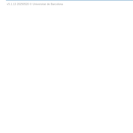
v5.1.13 20250520 © Universitat de Barcelona