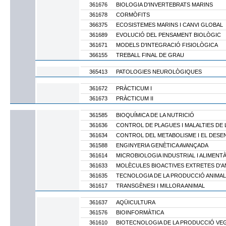
361676
BIOLOGIA D'INVERTEBRATS MARINS
361678
CORMÒFITS
366375
ECOSISTEMES MARINS I CANVI GLOBAL
361689
EVOLUCIÓ DEL PENSAMENT BIOLÒGIC
361671
MODELS D'INTEGRACIÓ FISIOLÒGICA
366155
TREBALL FINAL DE GRAU
365413
PATOLOGIES NEUROLÒGIQUES
361672
PRÀCTICUM I
361673
PRÀCTICUM II
361585
BIOQUÍMICA DE LA NUTRICIÓ
361636
CONTROL DE PLAGUES I MALALTIES DE 
361634
CONTROL DEL METABOLISME I EL DES
361588
ENGINYERIA GENÈTICA AVANÇADA
361614
MICROBIOLOGIA INDUSTRIAL I ALIMENT
361633
MOLÈCULES BIOACTIVES EXTRETES D'AN
361635
TECNOLOGIA DE LA PRODUCCIÓ ANIMAL
361617
TRANSGÈNESI I MILLORA ANIMAL
361637
AQÜICULTURA
361576
BIOINFORMÀTICA
361610
BIOTECNOLOGIA DE LA PRODUCCIÓ VE