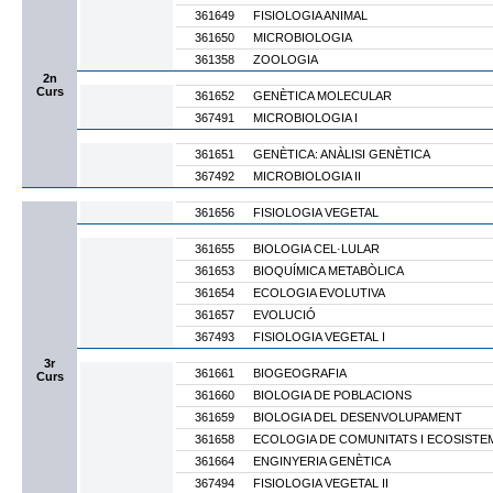
361649
FISIOLOGIA ANIMAL
361650
MICROBIOLOGIA
361358
ZOOLOGIA
2n
Curs
361652
GENÈTICA MOLECULAR
367491
MICROBIOLOGIA I
361651
GENÈTICA: ANÀLISI GENÈTICA
367492
MICROBIOLOGIA II
361656
FISIOLOGIA VEGETAL
361655
BIOLOGIA CEL·LULAR
361653
BIOQUÍMICA METABÒLICA
361654
ECOLOGIA EVOLUTIVA
361657
EVOLUCIÓ
367493
FISIOLOGIA VEGETAL I
3r
361661
BIOGEOGRAFIA
Curs
361660
BIOLOGIA DE POBLACIONS
361659
BIOLOGIA DEL DESENVOLUPAMENT
361658
ECOLOGIA DE COMUNITATS I ECOSISTE
361664
ENGINYERIA GENÈTICA
367494
FISIOLOGIA VEGETAL II