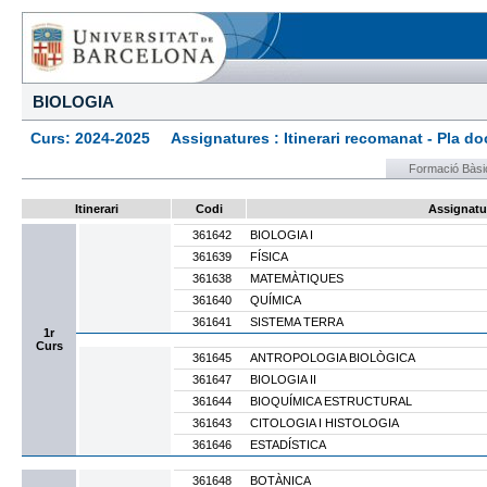
BIOLOGIA
Curs: 2024-2025 Assignatures : Itinerari recomanat - Pla docen
Formació Bàsi
Itinerari
Codi
Assignatu
361642
BIOLOGIA I
361639
FÍSICA
361638
MATEMÀTIQUES
361640
QUÍMICA
361641
SISTEMA TERRA
1r
Curs
361645
ANTROPOLOGIA BIOLÒGICA
361647
BIOLOGIA II
361644
BIOQUÍMICA ESTRUCTURAL
361643
CITOLOGIA I HISTOLOGIA
361646
ESTADÍSTICA
361648
BOTÀNICA