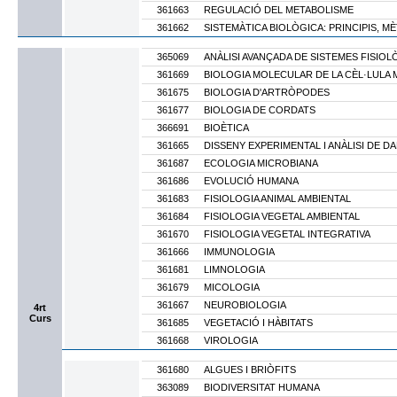
361663
REGULACIÓ DEL METABOLISME
361662
SISTEMÀTICA BIOLÒGICA: PRINCIPIS, M
365069
ANÀLISI AVANÇADA DE SISTEMES FISIOL
361669
BIOLOGIA MOLECULAR DE LA CÈL·LULA 
361675
BIOLOGIA D'ARTRÒPODES
361677
BIOLOGIA DE CORDATS
366691
BIOÈTICA
361665
DISSENY EXPERIMENTAL I ANÀLISI DE D
361687
ECOLOGIA MICROBIANA
361686
EVOLUCIÓ HUMANA
361683
FISIOLOGIA ANIMAL AMBIENTAL
361684
FISIOLOGIA VEGETAL AMBIENTAL
361670
FISIOLOGIA VEGETAL INTEGRATIVA
361666
IMMUNOLOGIA
361681
LIMNOLOGIA
361679
MICOLOGIA
361667
NEUROBIOLOGIA
4rt
Curs
361685
VEGETACIÓ I HÀBITATS
361668
VIROLOGIA
361680
ALGUES I BRIÒFITS
363089
BIODIVERSITAT HUMANA