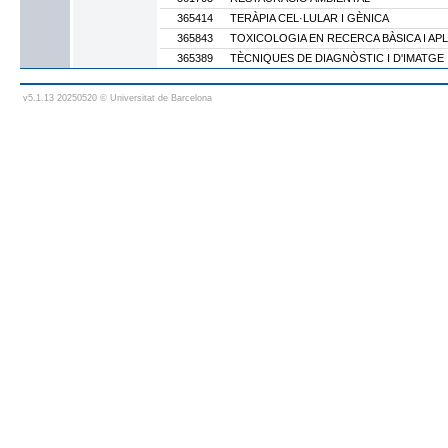
365414
TERÀPIA CEL·LULAR I GÈNICA
365843
TOXICOLOGIA EN RECERCA BÀSICA I AP
365389
TÈCNIQUES DE DIAGNÒSTIC I D'IMATGE
v5.1.13 20250520 © Universitat de Barcelona