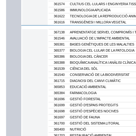
361574
CULTIUS CEL·LULARS I ENGINYERIA TIS
361586
IMMUNOLOGIA APLICADA
361622
TECNOLOGIA DE LA REPRODUCCIÓ ANI
361616
TRANSGÈNESI I MILLORA VEGETAL
367138
APRENENTATGE SERVEI, COMPROMÍS I
361546
AVALUACIÓ DE L'IMPACTE AMBIENTAL
365381
BASES GENÈTIQUES DE LES MALALTIES
365377
BIOLOGIA CEL·LULAR DE LA PATOLOGIA
365386
BIOLOGIA DEL CÀNCER
365388
BIOQUÍMICA ANALÍTICA I ANÀLISI CLÍNICA
361539
CIÈNCIA DEL SÒL
361540
CONSERVACIÓ DE LA BIODIVERSITAT
361715
DIAGNOSI DEL CANVI CLIMÀTIC
365853
EDUCACIÓ AMBIENTAL
365384
FARMACOLOGIA
361696
GESTIÓ FORESTAL
361699
GESTIÓ D'ESPAIS PROTEGITS
361698
GESTIÓ D'ESPÈCIES NOCIVES
361697
GESTIÓ DE FAUNA
361700
GESTIÓ DEL SISTEMA LITORAL
365400
NUTRICIÓ
361703
RESTAURACIÓ AMBIENTAL