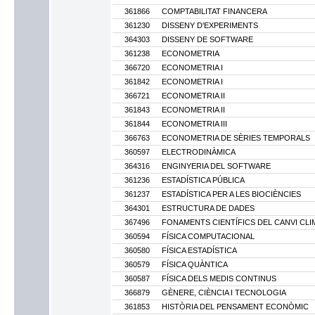
361866
COMPTABILITAT FINANCERA
361230
DISSENY D'EXPERIMENTS
364303
DISSENY DE SOFTWARE
361238
ECONOMETRIA
366720
ECONOMETRIA I
361842
ECONOMETRIA I
366721
ECONOMETRIA II
361843
ECONOMETRIA II
361844
ECONOMETRIA III
366763
ECONOMETRIA DE SÈRIES TEMPORALS
360597
ELECTRODINÀMICA
364316
ENGINYERIA DEL SOFTWARE
361236
ESTADÍSTICA PÚBLICA
361237
ESTADÍSTICA PER A LES BIOCIÈNCIES
364301
ESTRUCTURA DE DADES
367496
FONAMENTS CIENTÍFICS DEL CANVI CLI
360594
FÍSICA COMPUTACIONAL
360580
FÍSICA ESTADÍSTICA
360579
FÍSICA QUÀNTICA
360587
FÍSICA DELS MEDIS CONTINUS
366879
GÈNERE, CIÈNCIA I TECNOLOGIA
361853
HISTÒRIA DEL PENSAMENT ECONÒMIC