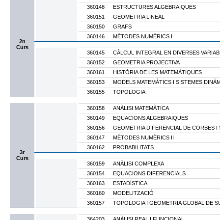
360148
ESTRUCTURES ALGEBRAIQUES
360151
GEOMETRIA LINEAL
360150
GRAFS
360146
MÈTODES NUMÈRICS I
2n
Curs
360145
CÀLCUL INTEGRAL EN DIVERSES VARIAB
360152
GEOMETRIA PROJECTIVA
360161
HISTÒRIA DE LES MATEMÀTIQUES
360153
MODELS MATEMÀTICS I SISTEMES DINÀ
360155
TOPOLOGIA
360158
ANÀLISI MATEMÀTICA
360149
EQUACIONS ALGEBRAIQUES
360156
GEOMETRIA DIFERENCIAL DE CORBES I 
360147
MÈTODES NUMÈRICS II
360162
PROBABILITATS
3r
Curs
360159
ANÀLISI COMPLEXA
360154
EQUACIONS DIFERENCIALS
360163
ESTADÍSTICA
360160
MODELITZACIÓ
360157
TOPOLOGIA I GEOMETRIA GLOBAL DE S
364203
ANÀLISI REAL I FUNCIONAL