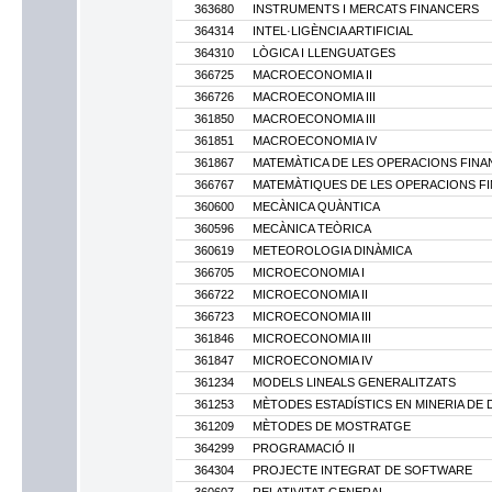
363680
INSTRUMENTS I MERCATS FINANCERS
364314
INTEL·LIGÈNCIA ARTIFICIAL
364310
LÒGICA I LLENGUATGES
366725
MACROECONOMIA II
366726
MACROECONOMIA III
361850
MACROECONOMIA III
361851
MACROECONOMIA IV
361867
MATEMÀTICA DE LES OPERACIONS FINAN
366767
MATEMÀTIQUES DE LES OPERACIONS FI
360600
MECÀNICA QUÀNTICA
360596
MECÀNICA TEÒRICA
360619
METEOROLOGIA DINÀMICA
366705
MICROECONOMIA I
366722
MICROECONOMIA II
366723
MICROECONOMIA III
361846
MICROECONOMIA III
361847
MICROECONOMIA IV
361234
MODELS LINEALS GENERALITZATS
361253
MÈTODES ESTADÍSTICS EN MINERIA DE 
361209
MÈTODES DE MOSTRATGE
364299
PROGRAMACIÓ II
364304
PROJECTE INTEGRAT DE SOFTWARE