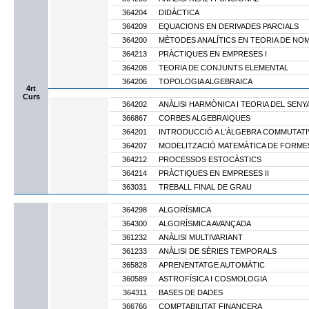
364204
DIDÀCTICA
364209
EQUACIONS EN DERIVADES PARCIALS
364200
MÈTODES ANALÍTICS EN TEORIA DE NO
364213
PRÀCTIQUES EN EMPRESES I
364208
TEORIA DE CONJUNTS ELEMENTAL
364206
TOPOLOGIA ALGEBRAICA
4rt
Curs
364202
ANÀLISI HARMÒNICA I TEORIA DEL SENY
366867
CORBES ALGEBRAIQUES
364201
INTRODUCCIÓ A L'ÀLGEBRA COMMUTATI
364207
MODELITZACIÓ MATEMÀTICA DE FORM
364212
PROCESSOS ESTOCÀSTICS
364214
PRÀCTIQUES EN EMPRESES II
363031
TREBALL FINAL DE GRAU
364298
ALGORÍSMICA
364300
ALGORÍSMICA AVANÇADA
361232
ANÀLISI MULTIVARIANT
361233
ANÀLISI DE SÈRIES TEMPORALS
365828
APRENENTATGE AUTOMÀTIC
360589
ASTROFÍSICA I COSMOLOGIA
364311
BASES DE DADES
366766
COMPTABILITAT FINANCERA