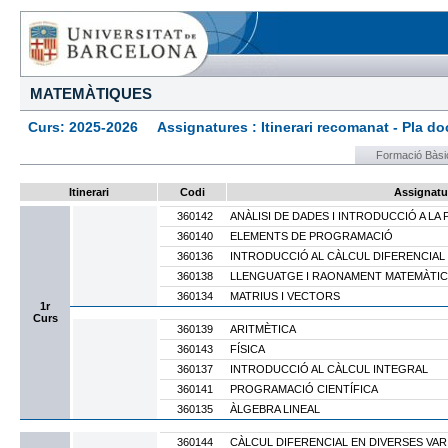
MATEMÀTIQUES
Curs: 2025-2026 Assignatures : Itinerari recomanat - Pla docen
Formació Bàsi
Itinerari
Codi
Assignatu
360142
ANÀLISI DE DADES I INTRODUCCIÓ A LA 
360140
ELEMENTS DE PROGRAMACIÓ
360136
INTRODUCCIÓ AL CÀLCUL DIFERENCIAL
360138
LLENGUATGE I RAONAMENT MATEMÀTIC
360134
MATRIUS I VECTORS
1r
Curs
360139
ARITMÈTICA
360143
FÍSICA
360137
INTRODUCCIÓ AL CÀLCUL INTEGRAL
360141
PROGRAMACIÓ CIENTÍFICA
360135
ÀLGEBRA LINEAL
360144
CÀLCUL DIFERENCIAL EN DIVERSES VAR