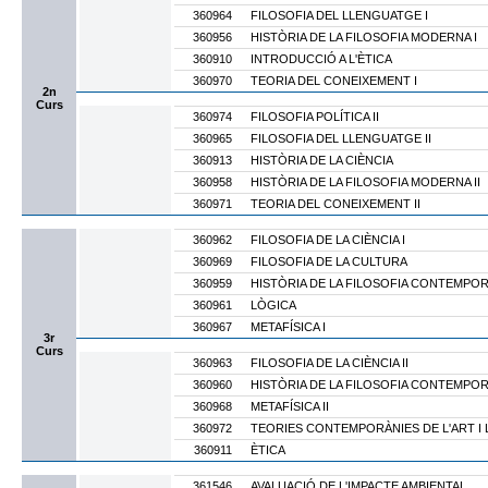
360964
FILOSOFIA DEL LLENGUATGE I
360956
HISTÒRIA DE LA FILOSOFIA MODERNA I
360910
INTRODUCCIÓ A L'ÈTICA
360970
TEORIA DEL CONEIXEMENT I
2n
Curs
360974
FILOSOFIA POLÍTICA II
360965
FILOSOFIA DEL LLENGUATGE II
360913
HISTÒRIA DE LA CIÈNCIA
360958
HISTÒRIA DE LA FILOSOFIA MODERNA II
360971
TEORIA DEL CONEIXEMENT II
360962
FILOSOFIA DE LA CIÈNCIA I
360969
FILOSOFIA DE LA CULTURA
360959
HISTÒRIA DE LA FILOSOFIA CONTEMPORÀ
360961
LÒGICA
360967
METAFÍSICA I
3r
Curs
360963
FILOSOFIA DE LA CIÈNCIA II
360960
HISTÒRIA DE LA FILOSOFIA CONTEMPORÀ
360968
METAFÍSICA II
360972
TEORIES CONTEMPORÀNIES DE L'ART I 
360911
ÈTICA
361546
AVALUACIÓ DE L'IMPACTE AMBIENTAL