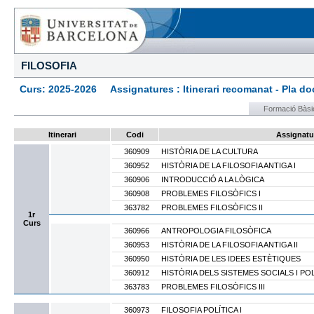
FILOSOFIA
Curs: 2025-2026 Assignatures : Itinerari recomanat - Pla docen
Formació Bàsi
Itinerari
Codi
Assignatu
360909
HISTÒRIA DE LA CULTURA
360952
HISTÒRIA DE LA FILOSOFIA ANTIGA I
360906
INTRODUCCIÓ A LA LÒGICA
360908
PROBLEMES FILOSÒFICS I
363782
PROBLEMES FILOSÒFICS II
1r
Curs
360966
ANTROPOLOGIA FILOSÒFICA
360953
HISTÒRIA DE LA FILOSOFIA ANTIGA II
360950
HISTÒRIA DE LES IDEES ESTÈTIQUES
360912
HISTÒRIA DELS SISTEMES SOCIALS I POL
363783
PROBLEMES FILOSÒFICS III
360973
FILOSOFIA POLÍTICA I