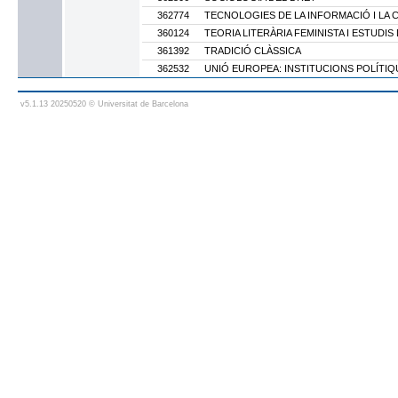
362774
TECNOLOGIES DE LA INFORMACIÓ I LA
360124
TEORIA LITERÀRIA FEMINISTA I ESTUDI
361392
TRADICIÓ CLÀSSICA
362532
UNIÓ EUROPEA: INSTITUCIONS POLÍTIQ
v5.1.13 20250520 © Universitat de Barcelona