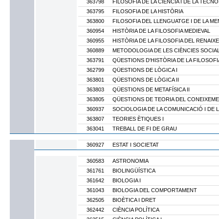
363798
FILOSOFIA DE LA CIÈNCIA I DE LA TECNO
363795
FILOSOFIA DE LA HISTÒRIA
363800
FILOSOFIA DEL LLENGUATGE I DE LA MEN
360954
HISTÒRIA DE LA FILOSOFIA MEDIEVAL
360955
HISTÒRIA DE LA FILOSOFIA DEL RENAIX
360889
METODOLOGIA DE LES CIÈNCIES SOCIA
363791
QÜESTIONS D'HISTÒRIA DE LA FILOSOFI
362799
QÜESTIONS DE LÒGICA I
363801
QÜESTIONS DE LÒGICA II
363803
QÜESTIONS DE METAFÍSICA II
363805
QÜESTIONS DE TEORIA DEL CONEIXEMEN
360937
SOCIOLOGIA DE LA COMUNICACIÓ I DE 
363807
TEORIES ÈTIQUES I
363041
TREBALL DE FI DE GRAU
360927
ESTAT I SOCIETAT
360583
ASTRONOMIA
361761
BIOLINGÜÍSTICA
361642
BIOLOGIA I
361043
BIOLOGIA DEL COMPORTAMENT
362505
BIOÈTICA I DRET
362442
CIÈNCIA POLÍTICA