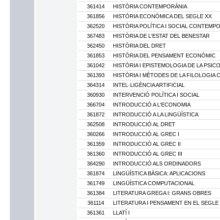
361414
HISTÒRIA CONTEMPORÀNIA
361856
HISTÒRIA ECONÒMICA DEL SEGLE XX
362520
HISTÒRIA POLÍTICA I SOCIAL CONTEMP
367483
HISTÒRIA DE L'ESTAT DEL BENESTAR
362450
HISTÒRIA DEL DRET
361853
HISTÒRIA DEL PENSAMENT ECONÒMIC
361042
HISTÒRIA I EPISTEMOLOGIA DE LA PSIC
361393
HISTÒRIA I MÈTODES DE LA FILOLOGIA 
364314
INTEL·LIGÈNCIA ARTIFICIAL
360930
INTERVENCIÓ POLÍTICA I SOCIAL
366704
INTRODUCCIÓ A L'ECONOMIA
361872
INTRODUCCIÓ A LA LINGÜÍSTICA
362508
INTRODUCCIÓ AL DRET
360266
INTRODUCCIÓ AL GREC I
361359
INTRODUCCIÓ AL GREC II
361360
INTRODUCCIÓ AL GREC III
364290
INTRODUCCIÓ ALS ORDINADORS
361874
LINGÜÍSTICA BÀSICA: APLICACIONS
361749
LINGÜÍSTICA COMPUTACIONAL
361384
LITERATURA GREGA I: GRANS OBRES
361114
LITERATURA I PENSAMENT EN EL SEGLE
361361
LLATÍ I