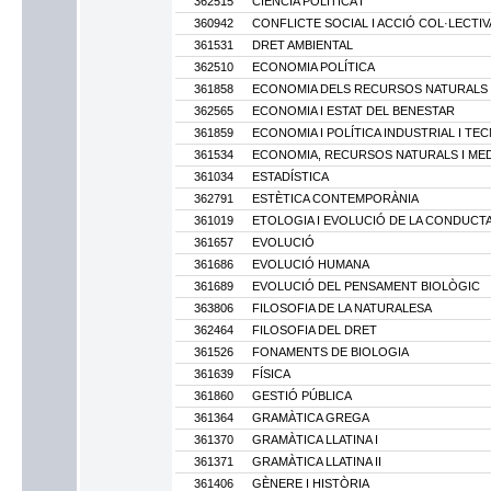
362515
CIÈNCIA POLÍTICA I
360942
CONFLICTE SOCIAL I ACCIÓ COL·LECTIV
361531
DRET AMBIENTAL
362510
ECONOMIA POLÍTICA
361858
ECONOMIA DELS RECURSOS NATURALS I
362565
ECONOMIA I ESTAT DEL BENESTAR
361859
ECONOMIA I POLÍTICA INDUSTRIAL I T
361534
ECONOMIA, RECURSOS NATURALS I MED
361034
ESTADÍSTICA
362791
ESTÈTICA CONTEMPORÀNIA
361019
ETOLOGIA I EVOLUCIÓ DE LA CONDUCT
361657
EVOLUCIÓ
361686
EVOLUCIÓ HUMANA
361689
EVOLUCIÓ DEL PENSAMENT BIOLÒGIC
363806
FILOSOFIA DE LA NATURALESA
362464
FILOSOFIA DEL DRET
361526
FONAMENTS DE BIOLOGIA
361639
FÍSICA
361860
GESTIÓ PÚBLICA
361364
GRAMÀTICA GREGA
361370
GRAMÀTICA LLATINA I
361371
GRAMÀTICA LLATINA II
361406
GÈNERE I HISTÒRIA