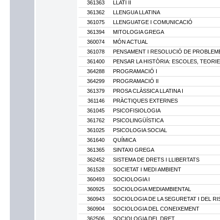
361363
LLATÍ II
361362
LLENGUA LLATINA
361075
LLENGUATGE I COMUNICACIÓ
361394
MITOLOGIA GREGA
360074
MÓN ACTUAL
361078
PENSAMENT I RESOLUCIÓ DE PROBLEM
361400
PENSAR LA HISTÒRIA: ESCOLES, TEORI
364288
PROGRAMACIÓ I
364299
PROGRAMACIÓ II
361379
PROSA CLÀSSICA LLATINA I
361146
PRÀCTIQUES EXTERNES
361045
PSICOFISIOLOGIA
361762
PSICOLINGÜÍSTICA
361025
PSICOLOGIA SOCIAL
361640
QUÍMICA
361365
SINTAXI GREGA
362452
SISTEMA DE DRETS I LLIBERTATS
361528
SOCIETAT I MEDI AMBIENT
360493
SOCIOLOGIA I
360925
SOCIOLOGIA MEDIAMBIENTAL
360943
SOCIOLOGIA DE LA SEGURETAT I DEL RI
360904
SOCIOLOGIA DEL CONEIXEMENT
362506
SOCIOLOGIA DEL DRET