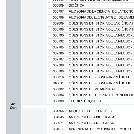
363809
BIOÈTICA
363797
FILOSOFIA DE LA CIÈNCIA I DE LA TECNO
363799
FILOSOFIA DEL LLENGUATGE I DE LA MEN
362809
QÜESTIONS D'HISTÒRIA DE LA CIÈNCIA I
363796
QÜESTIONS D'HISTÒRIA DE LA CIÈNCIA II
363790
QÜESTIONS D'HISTÒRIA DE LA FILOSOF
363792
QÜESTIONS D'HISTÒRIA DE LA FILOSOFI
362785
QÜESTIONS D'HISTÒRIA DE LA FILOSOFIA
362786
QÜESTIONS D'HISTÒRIA DE LA FILOSOFIA
362787
QÜESTIONS D'HISTÒRIA DE LA FILOSOFIA 
362788
QÜESTIONS D'HISTÒRIA DE LA FILOSOFIA
363789
QÜESTIONS D'HISTÒRIA DE LA FILOSOFI
363810
QÜESTIONS DE FILOSOFIA POLÍTICA I
363811
QÜESTIONS DE FILOSOFIA POLÍTICA II
363802
QÜESTIONS DE METAFÍSICA I
363804
QÜESTIONS DE TEORIA DEL CONEIXEME
363808
TEORIES ÈTIQUES II
4rt
Curs
361766
ADQUISICIÓ DE LLENGÜES
361645
ANTROPOLOGIA BIOLÒGICA
360071
ANTROPOLOGIA RELIGIOSA
361017
APRENENTATGE, MOTIVACIÓ I EMOCIÓ