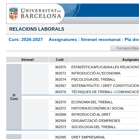
RELACIONS LABORALS
Curs: 2026-2027 Assignatures : Itinerari recomanat - Pla docen
Formació Bàsi
Itinerari
Codi
Assignatu
362575
ESTADÍSTICA APLICADA A LES RELACION
362571
INTRODUCCIÓ A L'ECONOMIA
362574
PSICOLOGIA DEL TREBALL
362567
SISTEMA POLÍTIC I DRET CONSTITUCIO
362576
TÈCNIQUES DE TREBALL I COMUNICACI
1r
Curs
362570
ECONOMIA DEL TREBALL
362572
HISTORIA ECONÒMICA I SOCIAL
362568
INTRODUCCIÓ AL DRET
362569
ORGANITZACIÓ D'EMPRESES
362573
SOCIOLOGIA DEL TREBALL
362585
DRET EMPRESARIAL