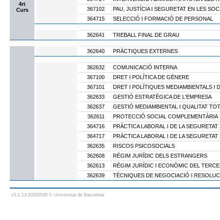
4rt
367102
PAU, JUSTÍCIA I SEGURETAT EN LES SO
Curs
364715
SELECCIÓ I FORMACIÓ DE PERSONAL
362641
TREBALL FINAL DE GRAU
362640
PRÀCTIQUES EXTERNES
362632
COMUNICACIÓ INTERNA
367100
DRET I POLÍTICA DE GÈNERE
367101
DRET I POLÍTIQUES MEDIAMBIENTALS I 
362633
GESTIÓ ESTRATÈGICA DE L'EMPRESA
362637
GESTIÓ MEDIAMBIENTAL I QUALITAT TO
362611
PROTECCIÓ SOCIAL COMPLEMENTÀRIA
364716
PRÀCTICA LABORAL I DE LA SEGURETAT 
364717
PRÀCTICA LABORAL I DE LA SEGURETAT S
362635
RISCOS PSICOSOCIALS
362608
RÈGIM JURÍDIC DELS ESTRANGERS
362613
RÈGIM JURÍDIC I ECONÒMIC DEL TERC
362639
TÈCNIQUES DE NEGOCIACIÓ I RESOLUC
v5.1.13 20250520 © Universitat de Barcelona