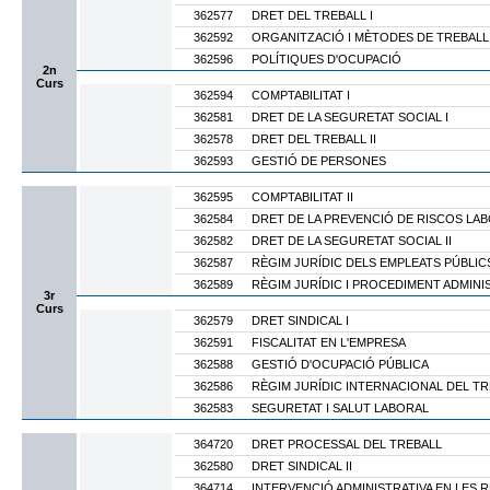
362577
DRET DEL TREBALL I
362592
ORGANITZACIÓ I MÈTODES DE TREBALL
362596
POLÍTIQUES D'OCUPACIÓ
2n
Curs
362594
COMPTABILITAT I
362581
DRET DE LA SEGURETAT SOCIAL I
362578
DRET DEL TREBALL II
362593
GESTIÓ DE PERSONES
362595
COMPTABILITAT II
362584
DRET DE LA PREVENCIÓ DE RISCOS LA
362582
DRET DE LA SEGURETAT SOCIAL II
362587
RÈGIM JURÍDIC DELS EMPLEATS PÚBLIC
362589
RÈGIM JURÍDIC I PROCEDIMENT ADMIN
3r
Curs
362579
DRET SINDICAL I
362591
FISCALITAT EN L'EMPRESA
362588
GESTIÓ D'OCUPACIÓ PÚBLICA
362586
RÈGIM JURÍDIC INTERNACIONAL DEL TR
362583
SEGURETAT I SALUT LABORAL
364720
DRET PROCESSAL DEL TREBALL
362580
DRET SINDICAL II
364714
INTERVENCIÓ ADMINISTRATIVA EN LES 