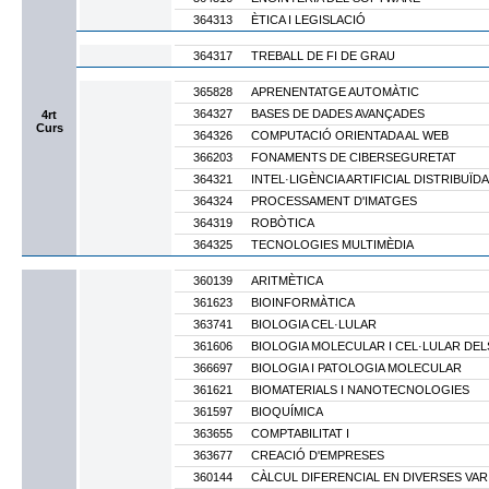
364313
ÈTICA I LEGISLACIÓ
364317
TREBALL DE FI DE GRAU
365828
APRENENTATGE AUTOMÀTIC
364327
BASES DE DADES AVANÇADES
4rt
Curs
364326
COMPUTACIÓ ORIENTADA AL WEB
366203
FONAMENTS DE CIBERSEGURETAT
364321
INTEL·LIGÈNCIA ARTIFICIAL DISTRIBUÏDA
364324
PROCESSAMENT D'IMATGES
364319
ROBÒTICA
364325
TECNOLOGIES MULTIMÈDIA
360139
ARITMÈTICA
361623
BIOINFORMÀTICA
363741
BIOLOGIA CEL·LULAR
361606
BIOLOGIA MOLECULAR I CEL·LULAR D
366697
BIOLOGIA I PATOLOGIA MOLECULAR
361621
BIOMATERIALS I NANOTECNOLOGIES
361597
BIOQUÍMICA
363655
COMPTABILITAT I
363677
CREACIÓ D'EMPRESES
360144
CÀLCUL DIFERENCIAL EN DIVERSES VAR