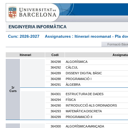
ENGINYERIA INFORMÀTICA
Curs: 2026-2027 Assignatures : Itinerari recomanat - Pla docen
Formació Bàsi
Itinerari
Codi
Assignatu
364298
ALGORÍSMICA
364292
CÀLCUL
364289
DISSENY DIGITAL BÀSIC
364288
PROGRAMACIÓ I
364291
ÀLGEBRA
1r
Curs
364301
ESTRUCTURA DE DADES
364294
FÍSICA
364290
INTRODUCCIÓ ALS ORDINADORS
364293
MATEMÀTICA DISCRETA
364299
PROGRAMACIÓ II
364300
ALGORÍSMICA AVANÇADA