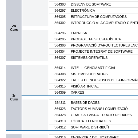
364303
DISSENY DE SOFTWARE
364297
ELECTRÒNICA
364305
ESTRUCTURA DE COMPUTADORS
364302
INTRODUCCIÓ A LA COMPUTACIÓ CIENTÍ
2n
Curs
364296
EMPRESA
364295
PROBABILITATS I ESTADÍSTICA
364306
PROGRAMACIÓ D'ARQUITECTURES ENC
364304
PROJECTE INTEGRAT DE SOFTWARE
364307
SISTEMES OPERATIUS I
364314
INTEL·LIGÈNCIA ARTIFICIAL
364308
SISTEMES OPERATIUS II
364322
TALLER DE NOUS USOS DE LA INFORMÀ
364315
VISIÓ ARTIFICIAL
364309
XARXES
3r
Curs
364311
BASES DE DADES
364323
FACTORS HUMANS I COMPUTACIÓ
364328
GRÀFICS I VISUALITZACIÓ DE DADES
364310
LÒGICA I LLENGUATGES
364312
SOFTWARE DISTRIBUÏT
364316
ENGINYERIA DEL SOFTWARE