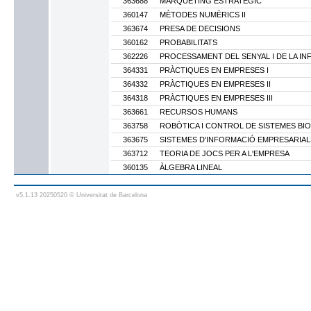
363688
MÀRQUETING ESTRATÈGIC
360147
MÈTODES NUMÈRICS II
363674
PRESA DE DECISIONS
360162
PROBABILITATS
362226
PROCESSAMENT DEL SENYAL I DE LA I
364331
PRÀCTIQUES EN EMPRESES I
364332
PRÀCTIQUES EN EMPRESES II
364318
PRÀCTIQUES EN EMPRESES III
363661
RECURSOS HUMANS
363758
ROBÒTICA I CONTROL DE SISTEMES BI
363675
SISTEMES D'INFORMACIÓ EMPRESARIALS
363712
TEORIA DE JOCS PER A L'EMPRESA
360135
ÀLGEBRA LINEAL
v5.1.13 20250520 © Universitat de Barcelona