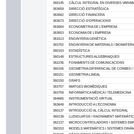
360145
CÀLCUL INTEGRAL EN DIVERSES VARIAB
363659
DIRECCIÓ ESTRATÈGICA
363662
DIRECCIÓ FINANCERA
363673
DIRECCIÓ D'OPERACIONS
363664
ECONOMETRIA DE L'EMPRESA
363653
ECONOMIA DE L'EMPRESA
361613
ENGINYERIA GENÈTICA
363752
ENGINYERIA DE MATERIALS I BIOMATERI
360163
ESTADÍSTICA
360148
ESTRUCTURES ALGEBRAIQUES
362236
FONAMENTS DE COMUNICACIONS
360156
GEOMETRIA DIFERENCIAL DE CORBES I 
360151
GEOMETRIA LINEAL
360150
GRAFS
363757
IMATGES BIOMÈDIQUES
363759
INFORMÀTICA MÈDICA I TELEMEDICINA
364685
INSTRUMENTACIÓ VIRTUAL
363649
INTRODUCCIÓ A L'ECONOMIA
360137
INTRODUCCIÓ AL CÀLCUL INTEGRAL
360138
LLENGUATGE I RAONAMENT MATEMÀTIC
362137
MICROCONTROLADORS I SISTEMES EM
360153
MODELS MATEMÀTICS I SISTEMES DINÀ