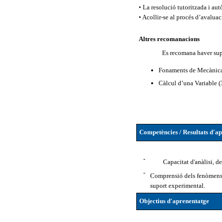
• La resolució tutoritzada i a
• Acollir-se al procés d’avalua
Altres recomanacions
Es recomana haver supe
Fonaments de Mecànic
Càlcul d’una Variable 
Competències / Resultats d'a
-
Capacitat d'anàlisi, de
-
Comprensió dels fenòmens fí
suport experimental.
Objectius d'aprenentatge