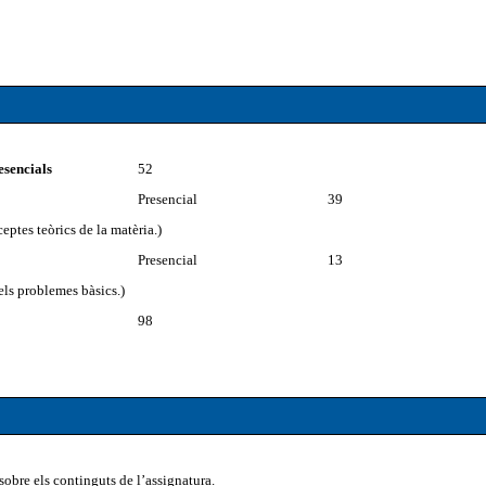
esencials
52
Presencial
39
eptes teòrics de la matèria.)
Presencial
13
els problemes bàsics.)
98
sobre els continguts de l’assignatura.