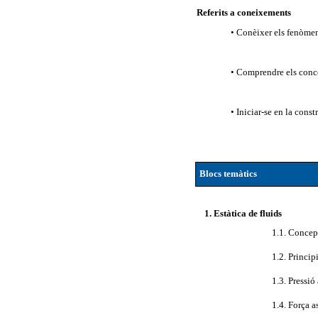
Referits a coneixements
• Conèixer els fenòmens
• Comprendre els conce
• Iniciar-se en la cons
Blocs temàtics
1. Estàtica de fluids
1.1. Concep
1.2. Princip
1.3. Pressi
1.4. Força a