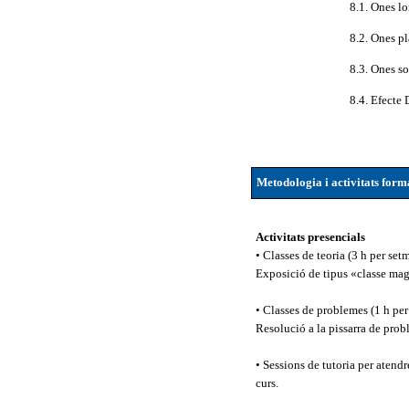
8.1. Ones lo
8.2. Ones pl
8.3. Ones s
8.4. Efecte
Metodologia i activitats form
Activitats presencials
• Classes de teoria (3 h per set
Exposició de tipus «classe magi
• Classes de problemes (1 h per
Resolució a la pissarra de prob
• Sessions de tutoria per atendr
curs.