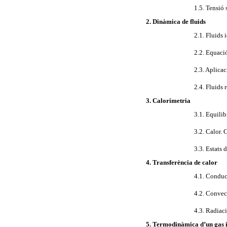
1.5. Tensió 
2. Dinàmica de fluids
2.1. Fluids 
2.2. Equaci
2.3. Aplicac
2.4. Fluids 
3. Calorimetria
3.1. Equilib
3.2. Calor. 
3.3. Estats 
4. Transferència de calor
4.1. Conducc
4.2. Convec
4.3. Radiac
5. Termodinàmica d’un gas 