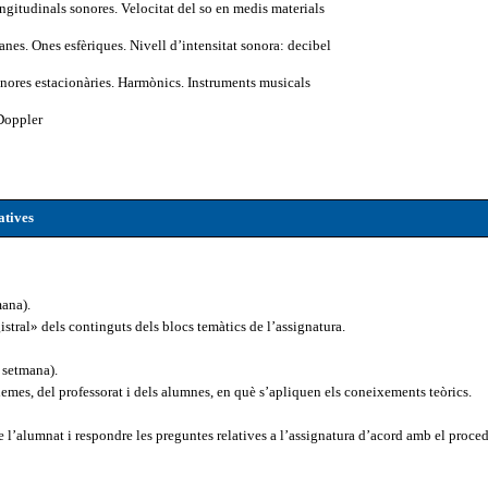
ngitudinals sonores. Velocitat del so en medis materials
anes. Ones esfèriques. Nivell d’intensitat sonora: decibel
onores estacionàries. Harmònics. Instruments musicals
 Doppler
atives
mana).
stral» dels continguts dels blocs temàtics de l’assignatura.
 setmana).
lemes, del professorat i dels alumnes, en què s’apliquen els coneixements teòrics.
e l’alumnat i respondre les preguntes relatives a l’assignatura d’acord amb el proced