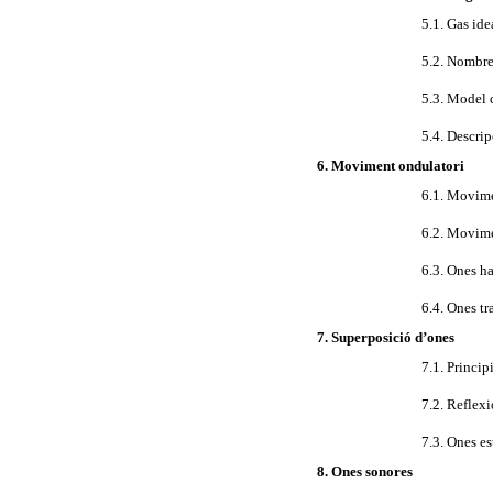
5.1. Gas id
5.2. Nombre
5.3. Model c
5.4. Descrip
6. Moviment ondulatori
6.1. Movime
6.2. Movime
6.3. Ones ha
6.4. Ones tr
7. Superposició d’ones
7.1. Princip
7.2. Reflexi
7.3. Ones es
8. Ones sonores