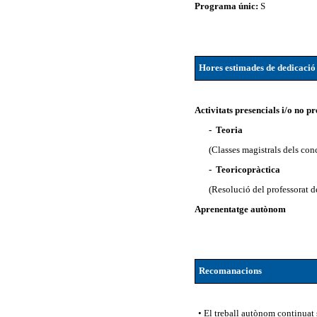
Programa únic:
S
Hores estimades de dedicació
Activitats presencials i/o no pr
- Teoria
(Classes magistrals dels conc
- Teoricopràctica
(Resolució del professorat d
Aprenentatge autònom
Recomanacions
• El treball autònom continuat 