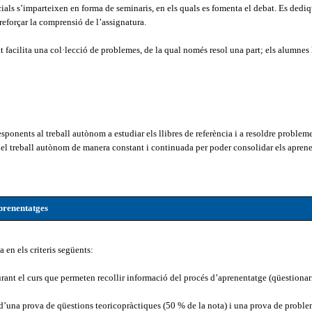
cials s’imparteixen en forma de seminaris, en els quals es fomenta el debat. Es dedi
reforçar la comprensió de l’assignatura.
at facilita una col·lecció de problemes, de la qual només resol una part; els alumnes 
ponents al treball autònom a estudiar els llibres de referència i a resoldre problemes
 el treball autònom de manera constant i continuada per poder consolidar els aprene
prenentatges
 en els criteris següents:
rant el curs que permeten recollir informació del procés d’aprenentatge (qüestionaris
d’una prova de qüestions teoricopràctiques (50 % de la nota) i una prova de problem