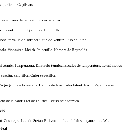
superficial. Capil·lars
ideals. Línia de corrent. Flux estacionari
ó de continuïtat. Equació de Bernoulli
ions: fórmula de Torricelli, tub de Venturi i tub de Pitot
reals. Viscositat. Llei de Poiseuille. Nombre de Reynolds
ri tèrmic. Temperatura. Dilatació tèrmica. Escales de temperatura. Termòmetres
Capacitat calorífica. Calor específica
d’agregació de la matèria. Canvis de fase. Calor latent. Fusió. Vaporització
ió de la calor. Llei de Fourier. Resistència tèrmica
ció
ió. Cos negre. Llei de Stefan-Boltzmann. Llei del desplaçament de Wien
ideal