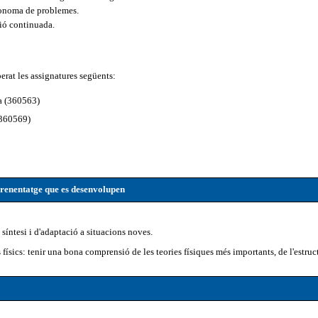
utònoma de problemes.
ció continuada.
rat les assignatures següents:
a (360563)
(360569)
prenentatge que es desenvolupen
 síntesi i d'adaptació a situacions noves.
sics: tenir una bona comprensió de les teories físiques més importants, de l'estruct