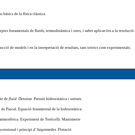
 bàsics de la física clàssica.
ptes fonamentals de fluids, termodinàmica i ones, i saber aplicar-los a la resolució
trucció de models i en la interpretació de resultats, tant teòrics com experimentals.
te de
fluid
. Densitat. Pressió hidroestàtica i unitats
i de Pascal. Equació fonamental de la hidroestàtica
ó atmosfèrica. Experiment de Torricelli. Manòmetre
scensional i principi d’Arquimedes. Flotació