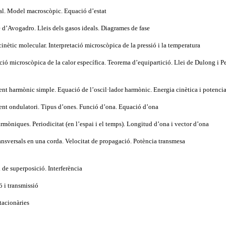
eal. Model macroscòpic. Equació d’estat
 d’Avogadro. Lleis dels gasos ideals. Diagrames de fase
inètic molecular. Interpretació microscòpica de la pressió i la temperatura
ció microscòpica de la calor específica. Teorema d’equipartició. Llei de Dulong i Pe
nt harmònic simple. Equació de l’oscil·lador harmònic. Energia cinètica i potencia
nt ondulatori. Tipus d’ones. Funció d’ona. Equació d’ona
rmòniques. Periodicitat (en l’espai i el temps). Longitud d’ona i vector d’ona
ansversals en una corda. Velocitat de propagació. Potència transmesa
i de superposició. Interferència
ó i transmissió
tacionàries