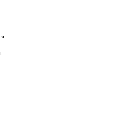
tit
l