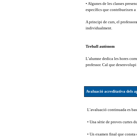
• Algunes de les classes presen
específics que contribueixen a 
A principi de curs, el professor
individualment.
Treball autònom
L’alumne dedica les hores corres
professor. Cal que desenvolupi
Avaluació acreditativa dels a
L’avaluació continuada es basa
• Una sèrie de proves curtes du
• Un examen final que consta 