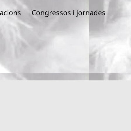
cacions
Congressos i jornades