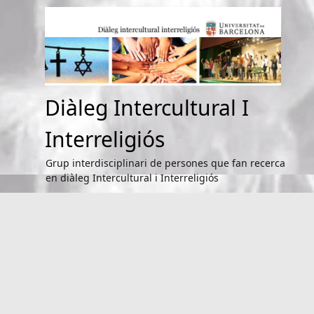
Saltar
al
contenido
Diàleg Intercultural I
Interreligiós
Grup interdisciplinari de persones que fan recerca
en diàleg Intercultural i Interreligiós