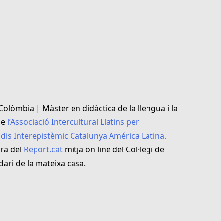
olòmbia | Màster en didàctica de la llengua i la
de
l’Associació Intercultural Llatins per
dis Interepistèmic Catalunya América Latina.
ora del
Report.cat
mitja on line del Col·legi de
ari de la mateixa casa.