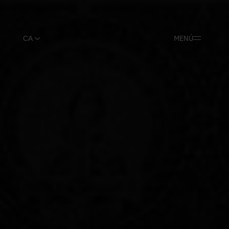
MENÚ
CA