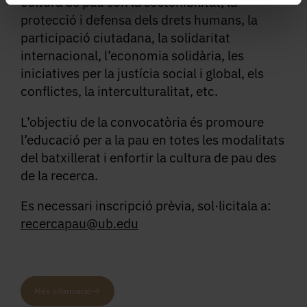
cultura de pau són la sostenibilitat, la
protecció i defensa dels drets humans, la
participació ciutadana, la solidaritat
internacional, l’economia solidària, les
iniciatives per la justícia social i global, els
conflictes, la interculturalitat, etc.
L’objectiu de la convocatòria és promoure
l’educació per a la pau en totes les modalitats
del batxillerat i enfortir la cultura de pau des
de la recerca.
Es necessari inscripció prèvia, sol·licitala a:
recercapau@ub.edu
Més informació