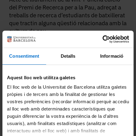
del Premi de Recerca per a la Pau, adreçat a
treballs de recerca d’estudiants de batxillerat
que tractin alguna qüestió relacionada amb la
cultura de pau.
Inscripció prèvia:
recercapau@ub.edu
Consentiment
Detalls
Informació
Dilluns 1 de juny, 18:00
Aquest lloc web utilitza galetes
Lloc: Sala Assumpció Català, Edifici
El lloc web de la Universitat de Barcelona utilitza galetes
Històric, UB
pròpies i de tercers amb la finalitat de gestionar les
vostres preferències (recordar informació perquè accediu
COMPARTEIX
al lloc web amb determinades característiques que
puguin diferenciar la vostra experiència de la d’altres
usuaris), amb finalitats estadístiques (analitzar com
Premi
interactueu amb el lloc web) i amb finalitats de