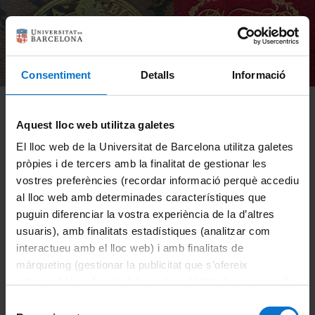
Consentiment
Detalls
Informació
L’exposició presenta una selecció d’alguns
dels volums arribats a la UB arran de
Aquest lloc web utilitza galetes
l’adquisició, per part de l’Estat espanyol l’any
El lloc web de la Universitat de Barcelona utilitza galetes
1884, d’aquesta important biblioteca
pròpies i de tercers amb la finalitat de gestionar les
particular i del seu posterior repartiment
vostres preferències (recordar informació perquè accediu
entre diverses biblioteques espanyoles.
al lloc web amb determinades característiques que
puguin diferenciar la vostra experiència de la d’altres
usuaris), amb finalitats estadístiques (analitzar com
Del 13 d’abril al 4 de juny de 2026
interactueu amb el lloc web) i amb finalitats de
màrqueting (gestionar la publicitat que s’ofereix
Lloc: Espai expositiu CRAI Biblioteca de
adequant-la en funció dels vostres hàbits de navegació).
Lletres i CRAI Biblioteca de Fons Antic
Per obtenir més informació sobre les galetes podeu
Selecció