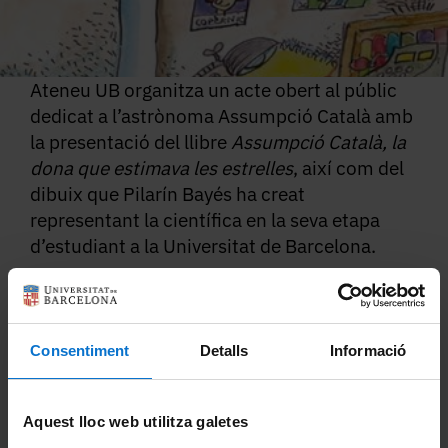
Ateneu UB organitza un acte obert al públic
dedicat a l’astrònoma Assumpció Català amb
la presentació del llibre
Assumpció Català, la
dona que estimava les estrelles
, així com del
dibuix que Pilarín Bayés ha creat
representant la científica en la seva etapa
d’estudiant a la Universitat de Barcelona.
28 de maig de 2026 a les 18:00
Consentiment
Detalls
Informació
Sala Assumpció Català, Edifici Històric de
la Universitat de Barcelona
Aquest lloc web utilitza galetes