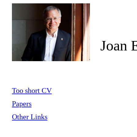
Joan E
Too short CV
Papers
Other Links