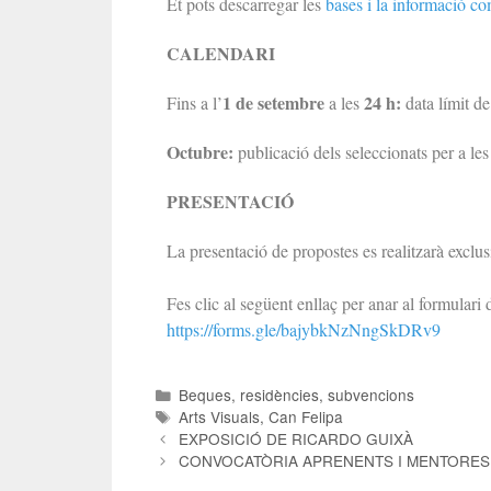
Et pots descarregar les
bases i la informació c
CALENDARI
1 de setembre
24 h:
Fins a l’
a les
data límit d
Octubre:
publicació dels seleccionats per a les 
PRESENTACIÓ
La presentació de propostes es realitzarà exclu
Fes clic al següent enllaç per anar al formulari d
https://forms.gle/bajybkNzNngSkDRv9
Beques, residències, subvencions
Arts Visuals
,
Can Felipa
EXPOSICIÓ DE RICARDO GUIXÀ
CONVOCATÒRIA APRENENTS I MENTORES