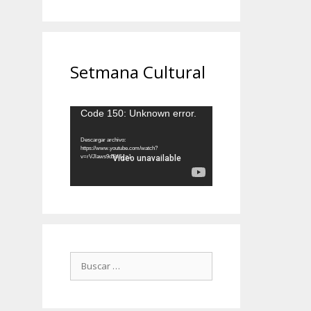
Setmana Cultural
Reproductor
Code 150: Unknown error.
de
vídeo
Descargar archivo:
https://www.youtube.com/watch?
v=rVJlaws9d5U&_=1