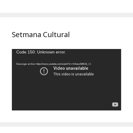
Setmana Cultural
Reproductor
Code 150: Unknown error.
de
vídeo
Descargar archivo: https://www.youtube.com/watch?v=rVJlaws9d5U&_=1