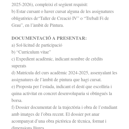
2025-2026), compleixi el següent requisit:
b) Estar cursant o haver cursat alguna de les assignatures
obligatòries de“Taller de Creació IV” o “Treball Fi de
Grau”, en l’àmbit de Pintura.
DOCUMENTACIÓ A PRESENTAR:
a) Sol·licitud de participació
b) “Curriculum vitae”
c) Expedient acadèmic, indicant nombre de crèdits
superats
d) Matrícula del curs acadèmic 2024-2025, assenyalant les
assignatures de l’àmbit de pintura que hagi cursat.
e) Proposta per l’estada, indicant el destí que escolliria i
quina activitat en concret desenvoluparia si obtingués la
borsa.
f) Dossier documentat de la trajectòria i obra de l’estudiant
amb imatges de l’obra recent. El dossier pot anar
acompanyat d’una obra pictòrica de tècnica, format i
dimensions lliures.