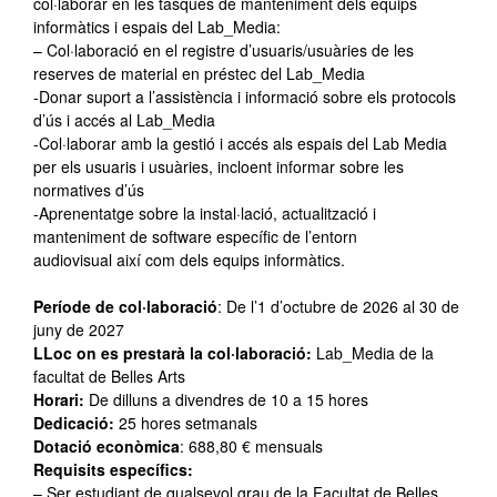
col·laborar en les tasques de manteniment dels equips
informàtics i espais del Lab_Media:
– Col·laboració en el registre d’usuaris/usuàries de les
reserves de material en préstec del Lab_Media
-Donar suport a l’assistència i informació sobre els protocols
d’ús i accés al Lab_Media
-Col·laborar amb la gestió i accés als espais del Lab Media
per els usuaris i usuàries, incloent informar sobre les
normatives d’ús
-Aprenentatge sobre la instal·lació, actualització i
manteniment de software específic de l’entorn
audiovisual així com dels equips informàtics.
Període de col·laboració
: De l’1 d’octubre de 2026 al 30 de
juny de 2027
LLoc on es prestarà la col·laboració:
Lab_Media de la
facultat de Belles Arts
Horari:
De dilluns a divendres de 10 a 15 hores
Dedicació:
25 hores setmanals
Dotació econòmica
: 688,80 € mensuals
Requisits específics:
– Ser estudiant de qualsevol grau de la Facultat de Belles