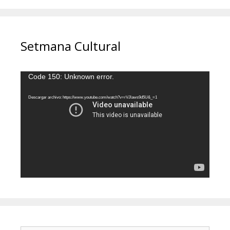
Setmana Cultural
Reproductor
Code 150: Unknown error.
de
vídeo
Descargar archivo: https://www.youtube.com/watch?v=rVJlaws9d5U&_=1