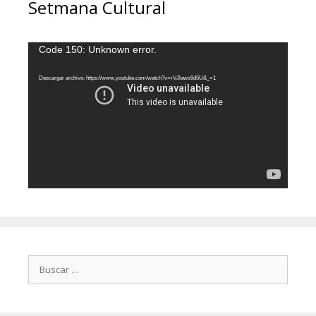
Setmana Cultural
Reproductor
Code 150: Unknown error.
de
vídeo
Descargar archivo: https://www.youtube.com/watch?v=rVJlaws9d5U&_=1