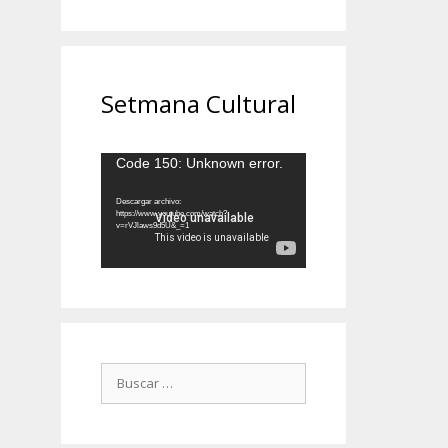
Setmana Cultural
Reproductor
Code 150: Unknown error.
de
vídeo
Descargar archivo:
https://www.youtube.com/watch?
v=rVJlaws9d5U&_=1