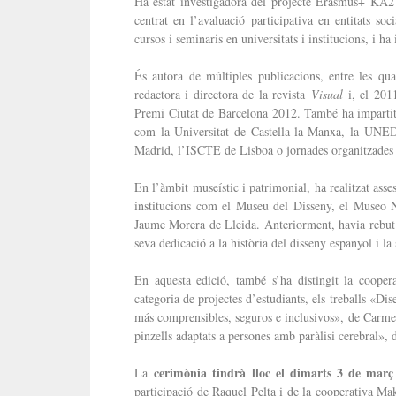
Ha estat investigadora del projecte Erasmus+ KA
centrat en l’avaluació participativa en entitats soc
cursos i seminaris en universitats i institucions, i h
És autora de múltiples publicacions, entre les qua
redactora i directora de la revista
Visual
i, el 2011
Premi Ciutat de Barcelona 2012. També ha impartit cu
com la Universitat de Castella-la Manxa, la UNED
Madrid, l’ISCTE de Lisboa o jornades organitzades p
En l’àmbit museístic i patrimonial, ha realitzat asses
institucions com el Museu del Disseny, el Museo 
Jaume Morera de Lleida. Anteriorment, havia rebut 
seva dedicació a la història del disseny espanyol i l
En aquesta edició, també s’ha distingit la cooper
categoria de projectes d’estudiants, els treballs «Dis
más comprensibles, seguros e inclusivos», de Carm
pinzells adaptats a persones amb paràlisi cerebral»,
cerimònia tindrà lloc el dimarts 3 de març
La
participació de Raquel Pelta i de la cooperativa Mak