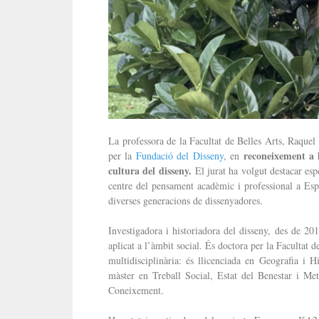
La professora de la Facultat de Belles Arts, Raquel
reconeixement a l
per la
Fundació del Disseny
, en
cultura del disseny.
El jurat ha volgut destacar espe
centre del pensament acadèmic i professional a Espa
diverses generacions de dissenyadores.
Investigadora i historiadora del disseny, des de 201
aplicat a l’àmbit social. És doctora per la Facultat
multidisciplinària: és llicenciada en Geografia i 
màster en Treball Social, Estat del Benestar i Met
Coneixement.