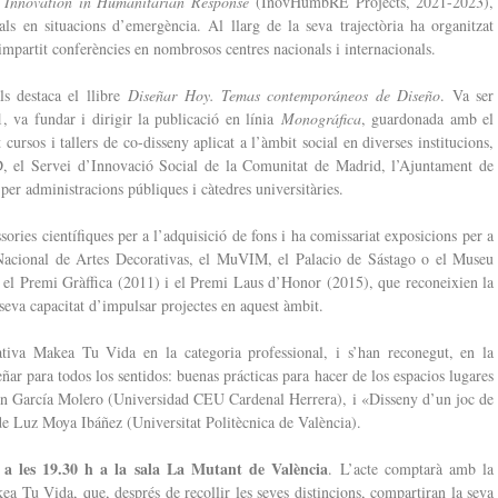
2
Innovation in Humanitarian Response
(InovHumbRE Projects, 2021-2023),
ials en situacions d’emergència. Al llarg de la seva trajectòria ha organitzat
a impartit conferències en nombrosos centres nacionals i internacionals.
ls destaca el llibre
Diseñar Hoy. Temas contemporáneos de Diseño
. Va ser
, va fundar i dirigir la publicació en línia
Monográfica
, guardonada amb el
rsos i tallers de co-disseny aplicat a l’àmbit social en diverses institucions,
, el Servei d’Innovació Social de la Comunitat de Madrid, l’Ajuntament de
er administracions públiques i càtedres universitàries.
sories científiques per a l’adquisició de fons i ha comissariat exposicions per a
Nacional de Artes Decorativas, el MuVIM, el Palacio de Sástago o el Museu
el Premi Gràffica (2011) i el Premi Laus d’Honor (2015), que reconeixien la
a seva capacitat d’impulsar projectes en aquest àmbit.
ativa Makea Tu Vida en la categoria professional, i s’han reconegut, en la
eñar para todos los sentidos: buenas prácticas para hacer de los espacios lugares
en García Molero (Universidad CEU Cardenal Herrera), i «Disseny d’un joc de
 de Luz Moya Ibáñez (Universitat Politècnica de València).
 a les 19.30 h a la sala La Mutant de València
. L’acte comptarà amb la
ea Tu Vida, que, després de recollir les seves distincions, compartiran la seva