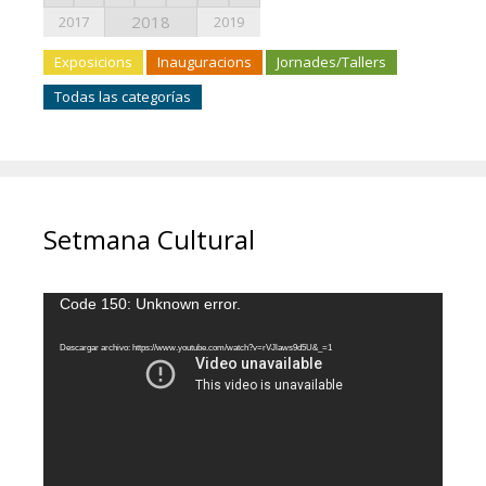
2018
2017
2019
Exposicions
Inauguracions
Jornades/Tallers
Todas las categorías
Setmana Cultural
Reproductor
Code 150: Unknown error.
de
vídeo
Descargar archivo: https://www.youtube.com/watch?v=rVJlaws9d5U&_=1