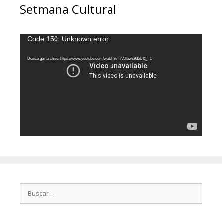
Setmana Cultural
Reproductor
Code 150: Unknown error.
de
vídeo
Descargar archivo: https://www.youtube.com/watch?v=rVJlaws9d5U&_=1