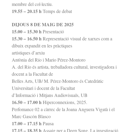
membre del col·lectiu.
19.55 – 20.15 h
Temps de debat
DIJOUS 8 DE MAIG DE 2025
15.00 – 15.30 h
Presentació
15.30 – 16.50 h
Representació visual de xarxes com a
dibuix expandit en les pràctiques
artístiques d’arxiu
Antònia del Río i Mario Pérez-Montoro
A. del Río és artista, treballadora cultural, investigadora i
docent a la Facultat de
Belles Arts, UB/ M. Pérez-Montoro és Catedràtic
Universitari i docent de la Facultat
d’Informació i Mitjans Audiovisuals, UB
16.50 – 17.00 h
Hiperconnexions, 2025.
Perfomance 02 a càrrec de la Joana Anguera Vigatà i el
Marc Gascón Blasco
17.00 – 17.15 h
Pausa
17.15 – 18.35 h
Assaig per a Deep Song. La investigació