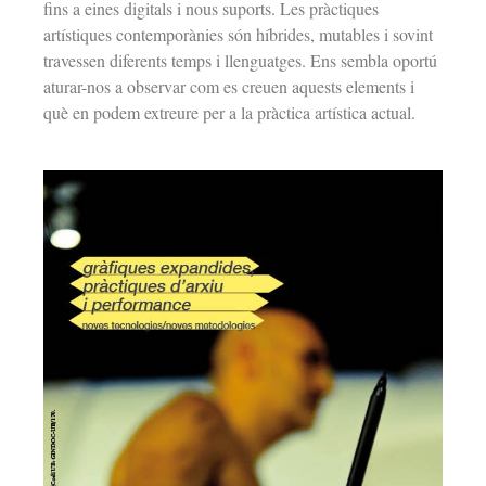
fins a eines digitals i nous suports. Les pràctiques
artístiques contemporànies són híbrides, mutables i sovint
travessen diferents temps i llenguatges. Ens sembla oportú
aturar-nos a observar com es creuen aquests elements i
què en podem extreure per a la pràctica artística actual.