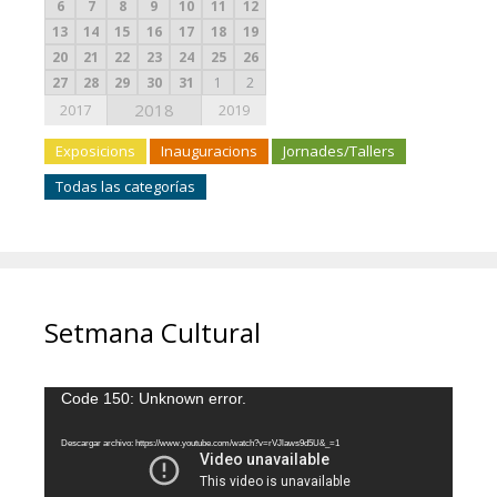
6
7
8
9
10
11
12
13
14
15
16
17
18
19
20
21
22
23
24
25
26
27
28
29
30
31
1
2
2018
2017
2019
Exposicions
Inauguracions
Jornades/Tallers
Todas las categorías
Setmana Cultural
Reproductor
Code 150: Unknown error.
de
vídeo
Descargar archivo: https://www.youtube.com/watch?v=rVJlaws9d5U&_=1