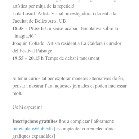
artística per mitjà de la repetició
Lola Lasurt. Artista visual, investigadora i docent a la
Facultat de Belles Arts, UB
18.35 – 19.55 h
Un-sense-acabar. Temptativa sobre la
“imagiació”
Joaquin Collado. Artista resident a La Caldera i curador
del Festival Paisatge
19.55 – 20.15 h
Temps de debat i tancament
Si teniu curiositat per explorar maneres alternatives de fer,
pensar i mostrar l’art, aquestes jornades et poden interessar
molt.
Us hi esperem!
Inscripcions gratuïtes
fins a completar l’aforament:
mireiaplans@ub.edu
[assumpte del correu electrònic:
gràfiques expandides]