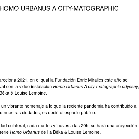
– HOMO URBANUS A CITY-MATOGRAPHIC
arcelona 2021, en el qual la Fundación Enric Miralles este año se
val con la video instalación
Homo Urbanus A city-matographic odyssey
a Bêka & Louise Lemoine.
ce un vibrante homenaje a lo que la reciente pandemia ha contribuido a
 nuestras ciudades, es decir, el espacio público.
idad colateral, cada martes y jueves a las 20h, se hará una proyección
 serie
Homo Urbanus
de Ila Bêka & Louise Lemoine.