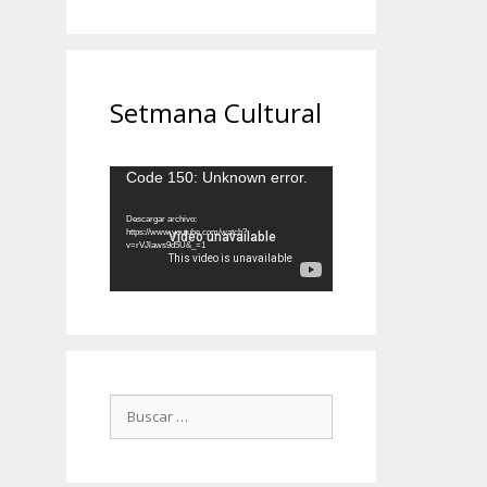
Setmana Cultural
Reproductor
Code 150: Unknown error.
de
vídeo
Descargar archivo:
https://www.youtube.com/watch?
v=rVJlaws9d5U&_=1