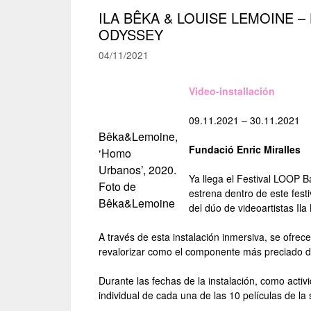
ILA BÊKA & LOUISE LEMOINE 
ODYSSEY
04/11/2021
Video-installación
09.11.2021 – 30.11.2021
Bêka&Lemoine,
Fundació Enric Miralles
‘Homo
Urbanos’, 2020.
Ya llega el Festival LOOP B
Foto de
estrena dentro de este festi
Bêka&Lemoine
del dúo de videoartistas Il
A través de esta instalación inmersiva, se ofre
revalorizar como el componente más preciado de
Durante las fechas de la instalación, como activ
individual de cada una de las 10 películas de la