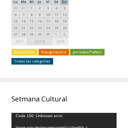
Lu
Ma
Mi
Ju
Vi
Sá
Do
30
31
1
2
3
4
5
6
7
8
9
10
11
12
13
14
15
16
17
18
19
20
21
22
23
24
25
26
27
28
29
30
31
1
2
2018
2017
2019
Exposicions
Inauguracions
Jornades/Tallers
Todas las categorías
Setmana Cultural
Reproductor
Code 150: Unknown error.
de
vídeo
Descargar archivo: https://www.youtube.com/watch?v=rVJlaws9d5U&_=1