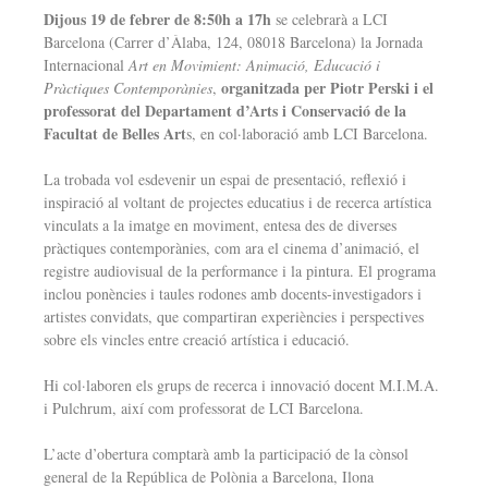
Dijous 19 de febrer de 8:50h a 17h
se celebrarà a LCI
Barcelona (Carrer d’Àlaba, 124, 08018 Barcelona) la Jornada
Internacional
Art en Movimient: Animació, Educació i
organitzada per Piotr Perski i el
Pràctiques Contemporànies
,
professorat del Departament d’Arts i Conservació de la
Facultat de Belles Art
s, en col·laboració amb LCI Barcelona.
La trobada vol esdevenir un espai de presentació, reflexió i
inspiració al voltant de projectes educatius i de recerca artística
vinculats a la imatge en moviment, entesa des de diverses
pràctiques contemporànies, com ara el cinema d’animació, el
registre audiovisual de la performance i la pintura. El programa
inclou ponències i taules rodones amb docents-investigadors i
artistes convidats, que compartiran experiències i perspectives
sobre els vincles entre creació artística i educació.
Hi col·laboren els grups de recerca i innovació docent M.I.M.A.
i Pulchrum, així com professorat de LCI Barcelona.
L’acte d’obertura comptarà amb la participació de la cònsol
general de la República de Polònia a Barcelona, Ilona