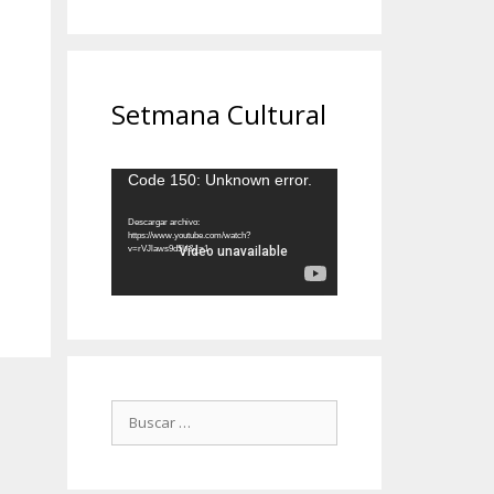
Setmana Cultural
Reproductor
Code 150: Unknown error.
de
vídeo
Descargar archivo:
https://www.youtube.com/watch?
v=rVJlaws9d5U&_=1