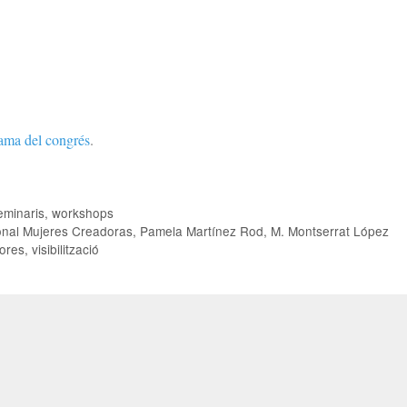
ama del congrés
.
eminaris, workshops
onal Mujeres Creadoras
,
Pamela Martínez Rod
,
M. Montserrat López
ores
,
visibilització