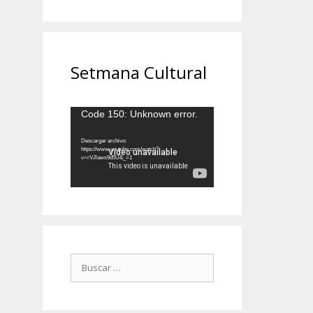
Setmana Cultural
Reproductor
Code 150: Unknown error.
de
vídeo
Descargar archivo:
https://www.youtube.com/watch?
v=rVJlaws9d5U&_=1