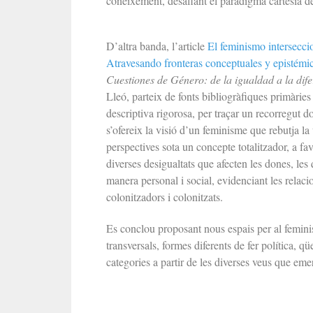
coneixement, desafiant el paradigma cartesià d
D’altra banda, l’article
El feminismo intersecci
Atravesando fronteras conceptuales y epistémi
Cuestiones de Género: de la igualdad a la dife
Lleó, parteix de fonts bibliogràfiques primàries
descriptiva rigorosa, per traçar un recorregut 
s’ofereix la visió d’un feminisme que rebutja la 
perspectives sota un concepte totalitzador, a fa
diverses desigualtats que afecten les dones, les
manera personal i social, evidenciant les relaci
colonitzadors i colonitzats.
Es conclou proposant nous espais per al feminism
transversals, formes diferents de fer política, q
categories a partir de les diverses veus que eme