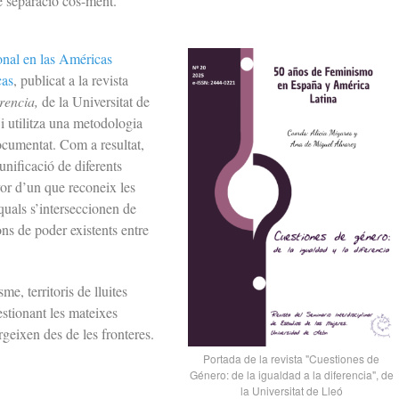
e separació cos-ment.
onal en las Américas
cas
, publicat a la revista
rencia,
de la Universitat de
 i utilitza una metodologia
documentat. Com a resultat,
unificació de diferents
vor d’un que reconeix les
 quals s’interseccionen de
ons de poder existents entre
e, territoris de lluites
üestionant les mateixes
rgeixen des de les fronteres.
Portada de la revista "Cuestiones de
Género: de la igualdad a la diferencia", de
la Universitat de Lleó