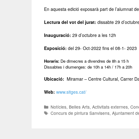
En aquesta edició exposarà part de l’alumnat de 
Lectura del vot del jurat:
dissabte 29 d’octubre
Inauguració:
29 d’octubre a les 12h
Exposició:
del 29- Oct-2022 fins el 08-1- 2023
Horaris:
De dimecres a divendres de 8h a 15 h
Dissabtes i diumenges: de 10h a 14h / 17h a 20h
Ubicació:
Miramar – Centre Cultural, Carrer Dav
Web:
www.sitges.cat/
Notícies
,
Belles Arts
,
Activitats externes
,
Conc
Concurs de pintura Sanvisens
,
Ajuntament d