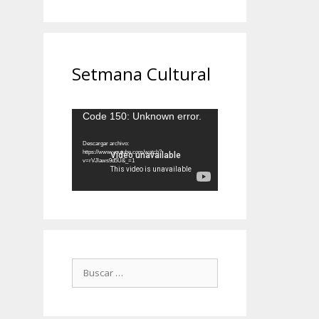
Setmana Cultural
Reproductor
Code 150: Unknown error.
de
vídeo
Descargar archivo:
https://www.youtube.com/watch?
v=rVJlaws9d5U&_=1