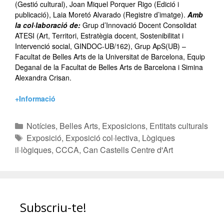
(Gestió cultural), Joan Miquel Porquer Rigo (Edició i
publicació), Laia Moretó Alvarado (Registre d’imatge).
Amb
la col·laboració de:
Grup d’Innovació Docent Consolidat
ATESI (Art, Territori, Estratègia docent, Sostenibilitat i
Intervenció social, GINDOC-UB/162), Grup ApS(UB) –
Facultat de Belles Arts de la Universitat de Barcelona, Equip
Deganal de la Facultat de Belles Arts de Barcelona i Simina
Alexandra Crisan.
+Informació
Notícies
,
Belles Arts
,
Exposicions
,
Entitats culturals
Exposició
,
Exposició col·lectiva
,
Lògiques
il·lògiques
,
CCCA
,
Can Castells Centre d'Art
Subscriu-te!