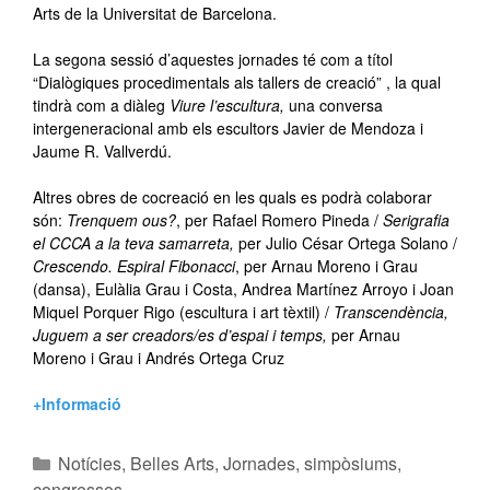
Arts de la Universitat de Barcelona.
La segona sessió d’aquestes jornades té com a títol
“Dialògiques procedimentals als tallers de creació” , la qual
tindrà com a diàleg
Viure l’escultura,
una conversa
intergeneracional amb els escultors Javier de Mendoza i
Jaume R. Vallverdú.
Altres obres de cocreació en les quals es podrà colaborar
són:
Trenquem ous?
, per Rafael Romero Pineda /
Serigrafia
el CCCA a la teva samarreta,
per Julio César Ortega Solano /
Crescendo. Espiral Fibonacci
, per Arnau Moreno i Grau
(dansa), Eulàlia Grau i Costa, Andrea Martínez Arroyo i Joan
Miquel Porquer Rigo (escultura i art tèxtil) /
Transcendència,
Juguem a ser creadors/es d’espai i temps,
per Arnau
Moreno i Grau i Andrés Ortega Cruz
+Informació
Notícies
,
Belles Arts
,
Jornades, simpòsiums,
congressos