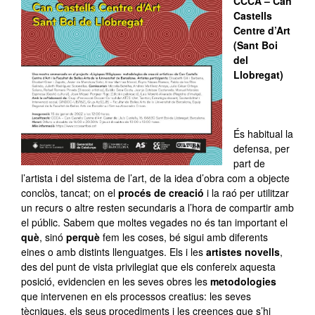
CCCA – Can
Castells
Centre d’Art
(Sant Boi
del
Llobregat)
–
És habitual la
defensa, per
part de
l’artista i del sistema de l’art, de la idea d’obra com a objecte
conclòs, tancat; on el
procés de creació
i la raó per utilitzar
un recurs o altre resten secundaris a l’hora de compartir amb
el públic. Sabem que moltes vegades no és tan important el
què
, sinó
perquè
fem les coses, bé sigui amb diferents
eines o amb distints llenguatges. Els i les
artistes novells
,
des del punt de vista privilegiat que els confereix aquesta
posició, evidencien en les seves obres les
metodologies
que intervenen en els processos creatius: les seves
tècniques, els seus procediments i les creences que s’hi