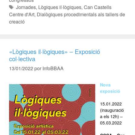
Jornades
,
Lògiques il·lògiques
,
Can Castells
Centre d'Art
,
Dialògiques procedimentals als tallers de
creació
«Lògiques il·lògiques» – Exposició
col·lectiva
13/01/2022
por
InfoBBAA
Nova
exposició
15.01.2022
(inauguració
a els 12h) –
05.03.2022