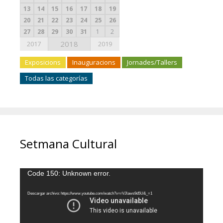
13
14
15
16
17
18
19
20
21
22
23
24
25
26
27
28
29
30
31
1
2
2018
2017
2019
Exposicions
Inauguracions
Jornades/Tallers
Todas las categorías
Setmana Cultural
Reproductor
Code 150: Unknown error.
de
vídeo
Descargar archivo: https://www.youtube.com/watch?v=rVJlaws9d5U&_=1