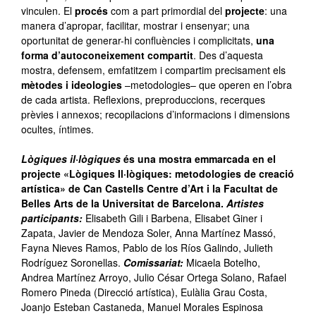
vinculen. El
procés
com a part primordial del
projecte
: una
manera d’apropar, facilitar, mostrar i ensenyar; una
oportunitat de generar-hi confluències i complicitats,
una
forma d’autoconeixement compartit
. Des d’aquesta
mostra, defensem, emfatitzem i compartim precisament els
mètodes i ideologies
–metodologies– que operen en l’obra
de cada artista. Reflexions, preproduccions, recerques
prèvies i annexos; recopilacions d’informacions i dimensions
ocultes, íntimes.
Lògiques il·lògiques
és una mostra emmarcada en el
projecte «Lògiques Il·lògiques: metodologies de creació
artística» de Can Castells Centre d’Art i la Facultat de
Belles Arts de la Universitat de Barcelona.
Artistes
participants:
Elisabeth Gili i Barbena, Elisabet Giner i
Zapata, Javier de Mendoza Soler, Anna Martínez Massó,
Fayna Nieves Ramos, Pablo de los Ríos Galindo, Julieth
Rodríguez Soronellas.
Comissariat:
Micaela Botelho,
Andrea Martínez Arroyo, Julio César Ortega Solano, Rafael
Romero Pineda (Direcció artística), Eulàlia Grau Costa,
Joanjo Esteban Castaneda, Manuel Morales Espinosa