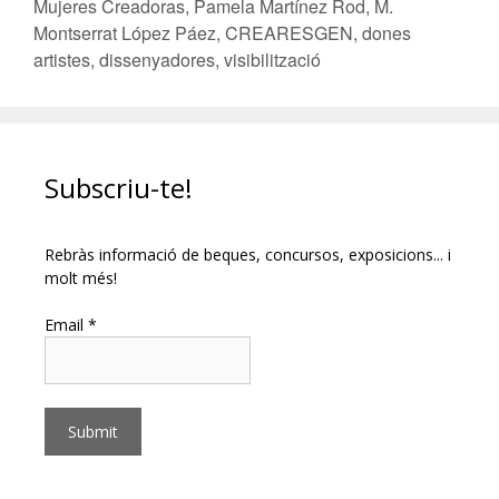
Mujeres Creadoras
,
Pamela Martínez Rod
,
M.
Montserrat López Páez
,
CREARESGEN
,
dones
artistes
,
dissenyadores
,
visibilització
Subscriu-te!
Rebràs informació de beques, concursos, exposicions... i
molt més!
Email *