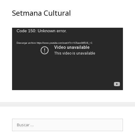
Setmana Cultural
Reproductor
Code 150: Unknown error.
de
vídeo
Descargar archivo: https://www.youtube.com/watch?v=rVJlaws9d5U&_=1