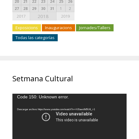
20
21
22
23
24
25
26
27
28
29
30
31
1
2
2018
2017
2019
Exposicions
Inauguracions
Jornades/Tallers
Todas las categorías
Setmana Cultural
Reproductor
Code 150: Unknown error.
de
vídeo
Descargar archivo: https://www.youtube.com/watch?v=rVJlaws9d5U&_=1