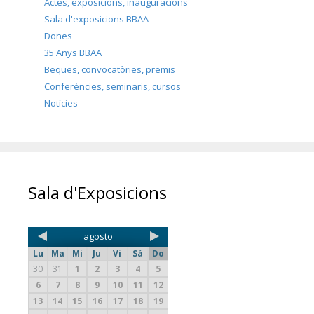
Actes, exposicions, inauguracions
Sala d'exposicions BBAA
Dones
35 Anys BBAA
Beques, convocatòries, premis
Conferències, seminaris, cursos
Notícies
Sala d'Exposicions
agosto
Lu
Ma
Mi
Ju
Vi
Sá
Do
30
31
1
2
3
4
5
6
7
8
9
10
11
12
13
14
15
16
17
18
19