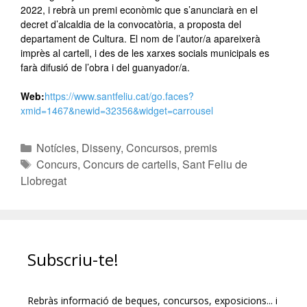
2022, i rebrà un premi econòmic que s’anunciarà en el
decret d’alcaldia de la convocatòria, a proposta del
departament de Cultura. El nom de l’autor/a apareixerà
imprès al cartell, i des de les xarxes socials municipals es
farà difusió de l’obra i del guanyador/a.
Web:
https://www.santfeliu.cat/go.faces?
xmid=1467&newid=32356&widget=carrousel
Notícies
,
Disseny
,
Concursos, premis
Concurs
,
Concurs de cartells
,
Sant Feliu de
Llobregat
Subscriu-te!
Rebràs informació de beques, concursos, exposicions... i