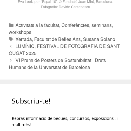
Eva Lootz per l'Espai 10". © Fundació Joan Miró, Barcelona.
Fotografia: Davide Camesasca
Activitats a la facultat
,
Conferències, seminaris,
workshops
Xerrada
,
Facultat de Belles Arts
,
Susana Solano
LUMÍNIC, FESTIVAL DE FOTOGRAFIA DE SANT
CUGAT 2025
VI Premi de Pòsters de Sostenibilitat i Drets
Humans de la Universitat de Barcelona
Subscriu-te!
Rebràs informació de beques, concursos, exposicions... i
molt més!