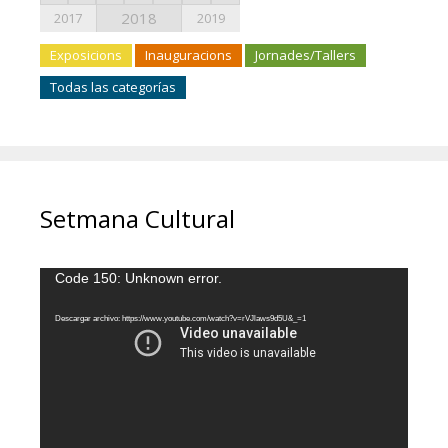
2018
2017
2019
Exposicions
Inauguracions
Jornades/Tallers
Todas las categorías
Setmana Cultural
Reproductor
Code 150: Unknown error.
de
vídeo
Descargar archivo: https://www.youtube.com/watch?v=rVJlaws9d5U&_=1