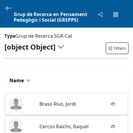
Català - CA
Grup de Recerca en Pensament
Pedagògic i Social (GREPPS)
Type
Grup de Recerca SGR-Cat
[object Object]
Filters
Name, description...
Structures
Name
Home
Structures
Braso Rius, Jordi
Structures
Filters
Cercos Raichs, Raquel