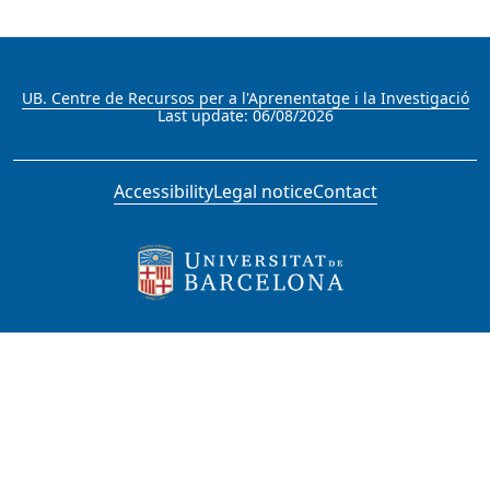
(ANTALP)
Antropologia de les crisis i les
transformacions contemporànies (CRITS)
UB. Centre de Recursos per a l'Aprenentatge i la Investigació
Last update: 06/08/2026
Anàlisi Quantitativa Regional (AQR)
Accessibility
Legal notice
Contact
Anàlisi de la transició econòmica
Apoptosi i càncer
Aporia
Applied Research and Knowledge for